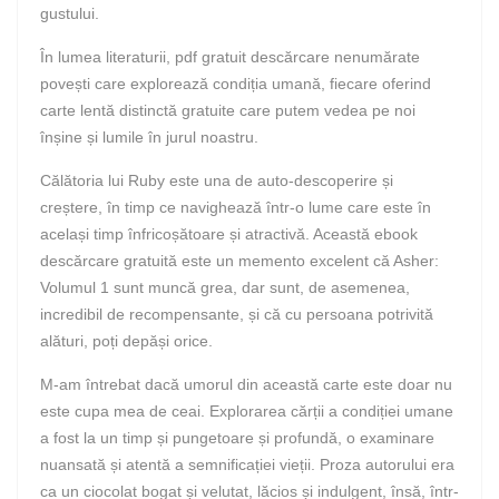
gustului.
În lumea literaturii, pdf gratuit descărcare nenumărate
povești care explorează condiția umană, fiecare oferind
carte lentă distinctă gratuite care putem vedea pe noi
înșine și lumile în jurul noastru.
Călătoria lui Ruby este una de auto-descoperire și
creștere, în timp ce navighează într-o lume care este în
același timp înfricoșătoare și atractivă. Această ebook
descărcare gratuită este un memento excelent că Asher:
Volumul 1 sunt muncă grea, dar sunt, de asemenea,
incredibil de recompensante, și că cu persoana potrivită
alături, poți depăși orice.
M-am întrebat dacă umorul din această carte este doar nu
este cupa mea de ceai. Explorarea cărții a condiției umane
a fost la un timp și pungetoare și profundă, o examinare
nuansată și atentă a semnificației vieții. Proza autorului era
ca un ciocolat bogat și velutat, lăcios și indulgent, însă, într-