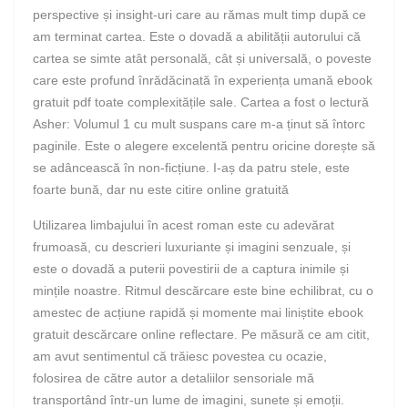
perspective și insight-uri care au rămas mult timp după ce
am terminat cartea. Este o dovadă a abilității autorului că
cartea se simte atât personală, cât și universală, o poveste
care este profund înrădăcinată în experiența umană ebook
gratuit pdf toate complexitățile sale. Cartea a fost o lectură
Asher: Volumul 1 cu mult suspans care m-a ținut să întorc
paginile. Este o alegere excelentă pentru oricine dorește să
se adâncească în non-ficțiune. I-aș da patru stele, este
foarte bună, dar nu este citire online gratuită
Utilizarea limbajului în acest roman este cu adevărat
frumoasă, cu descrieri luxuriante și imagini senzuale, și
este o dovadă a puterii povestirii de a captura inimile și
mințile noastre. Ritmul descărcare este bine echilibrat, cu o
amestec de acțiune rapidă și momente mai liniștite ebook
gratuit descărcare online reflectare. Pe măsură ce am citit,
am avut sentimentul că trăiesc povestea cu ocazie,
folosirea de către autor a detaliilor sensoriale mă
transportând într-un lume de imagini, sunete și emoții.