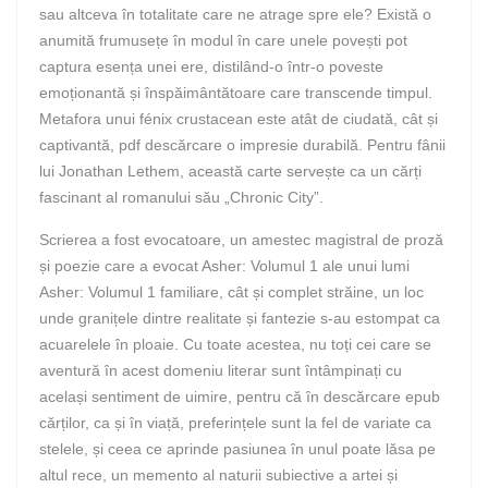
sau altceva în totalitate care ne atrage spre ele? Există o
anumită frumusețe în modul în care unele povești pot
captura esența unei ere, distilând-o într-o poveste
emoționantă și înspăimântătoare care transcende timpul.
Metafora unui fénix crustacean este atât de ciudată, cât și
captivantă, pdf descărcare o impresie durabilă. Pentru fânii
lui Jonathan Lethem, această carte servește ca un cărți
fascinant al romanului său „Chronic City”.
Scrierea a fost evocatoare, un amestec magistral de proză
și poezie care a evocat Asher: Volumul 1 ale unui lumi
Asher: Volumul 1 familiare, cât și complet străine, un loc
unde granițele dintre realitate și fantezie s-au estompat ca
acuarelele în ploaie. Cu toate acestea, nu toți cei care se
aventură în acest domeniu literar sunt întâmpinați cu
același sentiment de uimire, pentru că în descărcare epub
cărților, ca și în viață, preferințele sunt la fel de variate ca
stelele, și ceea ce aprinde pasiunea în unul poate lăsa pe
altul rece, un memento al naturii subiective a artei și