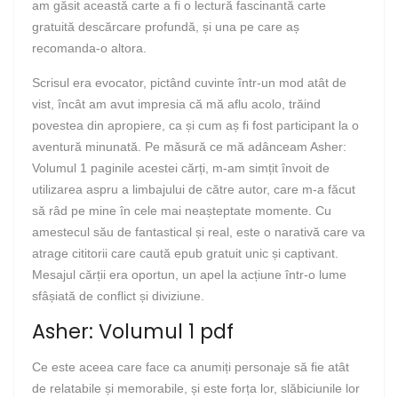
am găsit această carte a fi o lectură fascinantă carte
gratuită descărcare profundă, și una pe care aș
recomanda-o altora.
Scrisul era evocator, pictând cuvinte într-un mod atât de
vist, încât am avut impresia că mă aflu acolo, trăind
povestea din apropiere, ca și cum aș fi fost participant la o
aventură minunată. Pe măsură ce mă adânceam Asher:
Volumul 1 paginile acestei cărți, m-am simțit învoit de
utilizarea aspru a limbajului de către autor, care m-a făcut
să râd pe mine în cele mai neașteptate momente. Cu
amestecul său de fantastical și real, este o narativă care va
atrage cititorii care caută epub gratuit unic și captivant.
Mesajul cărții era oportun, un apel la acțiune într-o lume
sfâșiată de conflict și diviziune.
Asher: Volumul 1 pdf
Ce este aceea care face ca anumiți personaje să fie atât
de relatabile și memorabile, și este forța lor, slăbiciunile lor