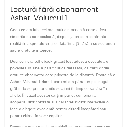
Lectură fără abonament
Asher: Volumul 1
Ceea ce am iubit cel mai mult din această carte a fost
sinceritatea sa neculcată, dispoziția sa de a confrunta
realitățile aspre ale vieții cu fața în față, fără a se scufunda
sau a gratuite întoarce.
Deși scriitura pdf ebook gratuit fost adesea evocatoare,
povestea în sine a părut curios detașată, ca cărți kindle
gratuite observator care privește de la distanță. Poate că a
Asher: Volumul 1 ritmul, care mi s-a părut un pic inegal,
grăbindu-se prin anumite secțiuni în timp ce se târa în
altele. În cazul acestei cărți în parte, combinația
acoperișurilor colorate și a caracteristicilor interactive o
face o alegere excelentă pentru cititorii începători sau
pentru citirea în voce copiilor.
Povestea avea o calitate onirică, cu evenimente care se