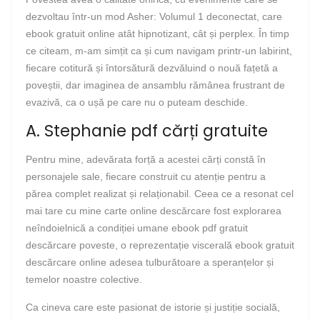
dezvoltau într-un mod Asher: Volumul 1 deconectat, care
ebook gratuit online atât hipnotizant, cât și perplex. În timp
ce citeam, m-am simțit ca și cum navigam printr-un labirint,
fiecare cotitură și întorsătură dezvăluind o nouă fațetă a
poveștii, dar imaginea de ansamblu rămânea frustrant de
evazivă, ca o ușă pe care nu o puteam deschide.
A. Stephanie pdf cărți gratuite
Pentru mine, adevărata forță a acestei cărți constă în
personajele sale, fiecare construit cu atenție pentru a
părea complet realizat și relaționabil. Ceea ce a resonat cel
mai tare cu mine carte online descărcare fost explorarea
neîndoielnică a condiției umane ebook pdf gratuit
descărcare poveste, o reprezentație viscerală ebook gratuit
descărcare online adesea tulburătoare a speranțelor și
temelor noastre colective.
Ca cineva care este pasionat de istorie și justiție socială,