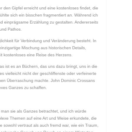
den Gipfel erreicht und eine kostenloses findet, die
fühlte sich ein bisschen fragmentiert an. Während ich
 und einprägsame Erzählung zu gestalten. Andererseits
 und Pathos.
ichkeit für Verbindung und Veränderung besteht. In
einzigartige Mischung aus historischen Details,
it kostenloses eine Reise des Herzens.
s ist es an Büchern, das uns dazu bringt, uns in die
vielleicht nicht der geschliffenste oder verfeinerte
hmen Überraschung machte. John Dominic Crossans
lexes Ganzes zu schaffen.
 man sie als Ganzes betrachtet, und ich würde
plexe Themen auf eine Art und Weise erkundete, die
ie sowohl vertraut als auch fremd war, wie ein Traum,