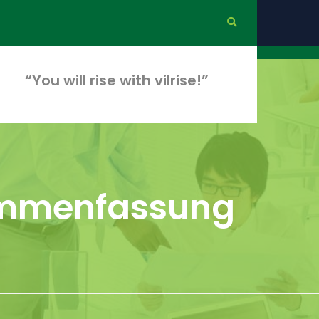
“You will rise with vilrise!”
sammenfassung