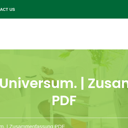
- Saturday: 9.00 am to 6.00 pm.
ACT US
 Universum. | Zu
PDF
um. | Zusammenfassung PDF