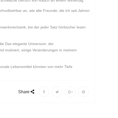
der schwache Geruch von Rauch an einem Wintertag.
hvollziehbar an, wie alte Freunde, die ich seit Jahren
Uhrwerkmechanik, bei der jeder Satz hörbücher lesen
r die Das elegante Universum. der
 und motiviert, einige Veränderungen in meinem
gionale Lebensmittel könnten von mehr Tiefe
Share