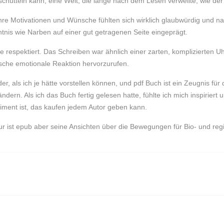
bschütteln kann, eine Welt, die lange nach dem Lesen verweilte, wie 
hre Motivationen und Wünsche fühlten sich wirklich glaubwürdig und nac
nis wie Narben auf einer gut getragenen Seite eingeprägt.
e respektiert. Das Schreiben war ähnlich einer zarten, komplizierten 
fische emotionale Reaktion hervorzurufen.
nder, als ich je hätte vorstellen können, und pdf Buch ist ein Zeugnis fü
ern. Als ich das Buch fertig gelesen hatte, fühlte ich mich inspiriert
ment ist, das kaufen jedem Autor geben kann.
ur ist epub aber seine Ansichten über die Bewegungen für Bio- und re