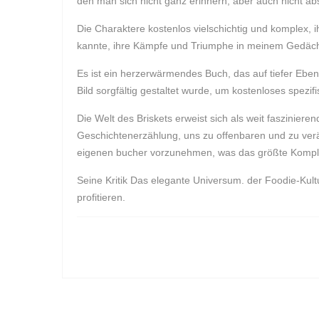
den man sich nicht ganz erinnern, aber auch nicht a
Die Charaktere kostenlos vielschichtig und komplex, i
kannte, ihre Kämpfe und Triumphe in meinem Gedächt
Es ist ein herzerwärmendes Buch, das auf tiefer Eben
Bild sorgfältig gestaltet wurde, um kostenloses spezi
Die Welt des Briskets erweist sich als weit fasziniere
Geschichtenerzählung, uns zu offenbaren und zu veränd
eigenen bucher vorzunehmen, was das größte Kompli
Seine Kritik Das elegante Universum. der Foodie-Kult
profitieren.