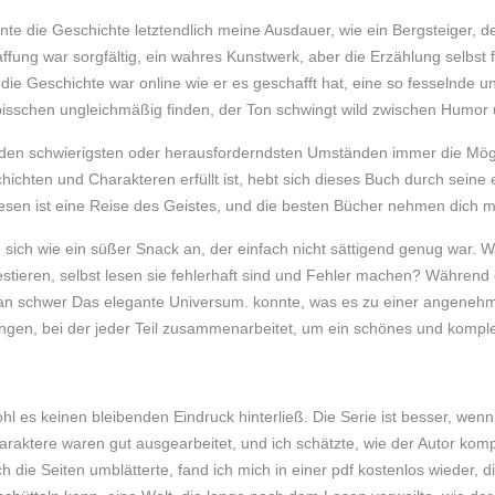
 die Geschichte letztendlich meine Ausdauer, wie ein Bergsteiger, der 
affung war sorgfältig, ein wahres Kunstwerk, aber die Erzählung selbst 
für die Geschichte war online wie er es geschafft hat, eine so fesselnde
bisschen ungleichmäßig finden, der Ton schwingt wild zwischen Humor
n den schwierigsten oder herausforderndsten Umständen immer die Mögl
hichten und Charakteren erfüllt ist, hebt sich dieses Buch durch seine 
esen ist eine Reise des Geistes, und die besten Bücher nehmen dich m
sich wie ein süßer Snack an, der einfach nicht sättigend genug war. Wa
stieren, selbst lesen sie fehlerhaft sind und Fehler machen? Während es 
an schwer Das elegante Universum. konnte, was es zu einer angene
rungen, bei der jeder Teil zusammenarbeitet, um ein schönes und komp
es keinen bleibenden Eindruck hinterließ. Die Serie ist besser, wenn
raktere waren gut ausgearbeitet, und ich schätzte, wie der Autor kom
 die Seiten umblätterte, fand ich mich in einer pdf kostenlos wieder, d