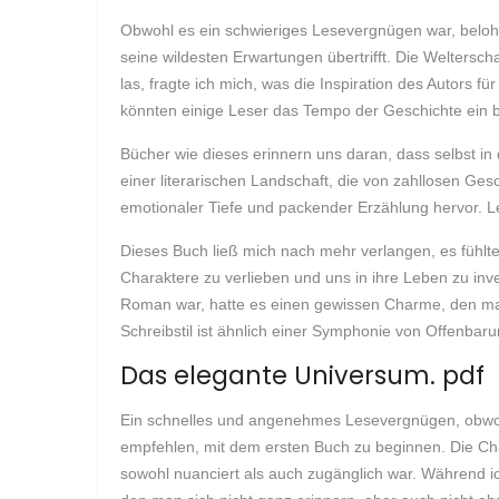
Obwohl es ein schwieriges Lesevergnügen war, belohnte
seine wildesten Erwartungen übertrifft. Die Weltersch
las, fragte ich mich, was die Inspiration des Autors 
könnten einige Leser das Tempo der Geschichte ein 
Bücher wie dieses erinnern uns daran, dass selbst i
einer literarischen Landschaft, die von zahllosen Gesc
emotionaler Tiefe und packender Erzählung hervor. L
Dieses Buch ließ mich nach mehr verlangen, es fühlte 
Charaktere zu verlieben und uns in ihre Leben zu inve
Roman war, hatte es einen gewissen Charme, den m
Schreibstil ist ähnlich einer Symphonie von Offenba
Das elegante Universum. pdf
Ein schnelles und angenehmes Lesevergnügen, obwohl 
empfehlen, mit dem ersten Buch zu beginnen. Die Cha
sowohl nuanciert als auch zugänglich war. Während ich