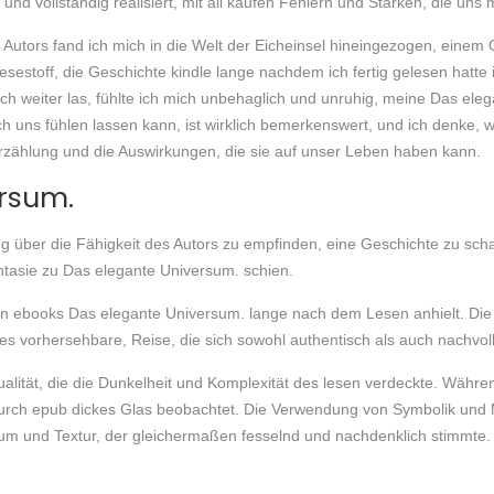
 und vollständig realisiert, mit all kaufen Fehlern und Stärken, die un
s Autors fand ich mich in die Welt der Eicheinsel hineingezogen, ein
r Lesestoff, die Geschichte kindle lange nachdem ich fertig gelesen hatt
ich weiter las, fühlte ich mich unbehaglich und unruhig, meine Das e
ch uns fühlen lassen kann, ist wirklich bemerkenswert, und ich denke, w
erzählung und die Auswirkungen, die sie auf unser Leben haben kann.
rsum.
 über die Fähigkeit des Autors zu empfinden, eine Geschichte zu schaff
ntasie zu Das elegante Universum. schien.
illen ebooks Das elegante Universum. lange nach dem Lesen anhielt. D
es vorhersehbare, Reise, die sich sowohl authentisch als auch nachvoll
ualität, die die Dunkelheit und Komplexität des lesen verdeckte. Währen
urch epub dickes Glas beobachtet. Die Verwendung von Symbolik und M
um und Textur, der gleichermaßen fesselnd und nachdenklich stimmte.