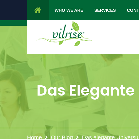
1 Cypress Lane Sparta 07871 NJ.
Mon 
WHO WE ARE
SERVICES
CONT
Das Elegante
Home
Our Blog
Das elegante Univers