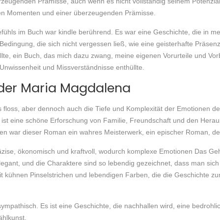
zeugenden Prämisse, auch wenn es nicht vollständig seinem Potenzial g
önen Momenten und einer überzeugenden Prämisse.
fühls im Buch war kindle berührend. Es war eine Geschichte, die in me
ingung, die sich nicht vergessen ließ, wie eine geisterhafte Präsen
e, ein Buch, das mich dazu zwang, meine eigenen Vorurteile und Vorbeh
Unwissenheit und Missverständnisse enthüllte.
der Maria Magdalena
s floss, aber dennoch auch die Tiefe und Komplexität der Emotionen d
ng ist eine schöne Erforschung von Familie, Freundschaft und den Her
en war dieser Roman ein wahres Meisterwerk, ein epischer Roman, der
äzise, ökonomisch und kraftvoll, wodurch komplexe Emotionen Das Ge
legant, und die Charaktere sind so lebendig gezeichnet, dass man sic
it kühnen Pinselstrichen und lebendigen Farben, die die Geschichte z
sympathisch. Es ist eine Geschichte, die nachhallen wird, eine bedrohlic
hlkunst.