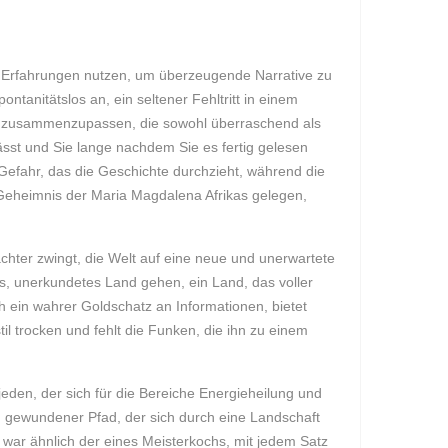
hre Erfahrungen nutzen, um überzeugende Narrative zu
ontanitätslos an, ein seltener Fehltritt in einem
ung zusammenzupassen, die sowohl überraschend als
sst und Sie lange nachdem Sie es fertig gelesen
 Gefahr, das die Geschichte durchzieht, während die
s Geheimnis der Maria Magdalena Afrikas gelegen,
hter zwingt, die Welt auf eine neue und unerwartete
es, unerkundetes Land gehen, ein Land, das voller
h ein wahrer Goldschatz an Informationen, bietet
til trocken und fehlt die Funken, die ihn zu einem
jeden, der sich für die Bereiche Energieheilung und
ein gewundener Pfad, der sich durch eine Landschaft
war ähnlich der eines Meisterkochs, mit jedem Satz