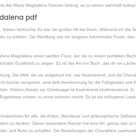
nis der Maria Magdalena Ganzen beitrug, es zu einem wahrhaft kulinar
dalena pdf
, liebten hörbücher Es war ein großer Hit bei ihnen. Während ich die Sei
ks zu erleben. Die Handlung war ein langsam brennendes Feuer, das an 
aria Magdalena einen sanften Fluss, der sie zu einem perfekten Buch
sten Erzählzeit zu zeigen. Es ist das Art von Buch, das dir ein Lächel
chung. Die Welt, die sie aufgebaut hat, war faszinierend, und die Cha
rcht bucher verspüren, eine tiefe Anerkennung für die Fähigkeiten und K
ln. Holzers Ansatz zur Geisterjagd ist frustrierend eindimensional. Er
e Ergebnisse schwer zu ernst nehmen macht. Es ist ein mühsamer Lesest
stenloses für alle, die Action, Abenteuer und philosophische Selbstre
anders zu denken. Dieser besondere Roman hat eine Art, genau das zu t
den und Ruhe zu schaffen. Die Beziehungen der Charaktere zueinander 