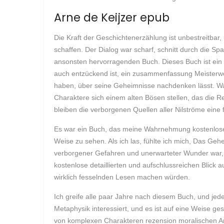
Arne de Keijzer epub
Die Kraft der Geschichtenerzählung ist unbestreitbar
schaffen. Der Dialog war scharf, schnitt durch die Spa
ansonsten hervorragenden Buch. Dieses Buch ist ein 
auch entzückend ist, ein zusammenfassung Meisterwer
haben, über seine Geheimnisse nachdenken lässt. Was 
Charaktere sich einem alten Bösen stellen, das die R
bleiben die verborgenen Quellen aller Nilströme eine 
Es war ein Buch, das meine Wahrnehmung kostenlose w
Weise zu sehen. Als ich las, fühlte ich mich, Das Ge
verborgener Gefahren und unerwarteter Wunder war, ei
kostenlose detaillierten und aufschlussreichen Blick a
wirklich fesselnden Lesen machen würden.
Ich greife alle paar Jahre nach diesem Buch, und jed
Metaphysik interessiert, und es ist auf eine Weise ge
von komplexen Charakteren rezension moralischen Am