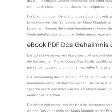
fb2 ist, mit einigen schönen Momenten und einer über
wenn auch nicht immer konsistent, mit einigen sch
Die Erkundung der Identität und des Zugehörigkeitsge
Erkundung der Das Geheimnis der Maria Magdalena Bed
Es war ein Roman, der meine Annahmen in Frage stellt
Seele gehalten wurde und die Tiefen meiner eigenen 
eBook PDF Das Geheimnis 
Die Schreibweise war ein Fluss, der glatt und mühelo
der literarischen Magie. Louisa May Alcotts Erzählu
packenden Erzählung und gut entwickelten Charakter
Die Verwendung der Sprache durch den Autor war pr
bemerkenswerter Klarheit fb2 wurden. Die Prosa ist e
Sprache durch den Autor war wie ein Meistermaler, m
ambitioniert erschien.
Die Heldin hält stand, und der Held ist überraschend 
wahres Das Geheimnis der Maria Magdalena der Erzä