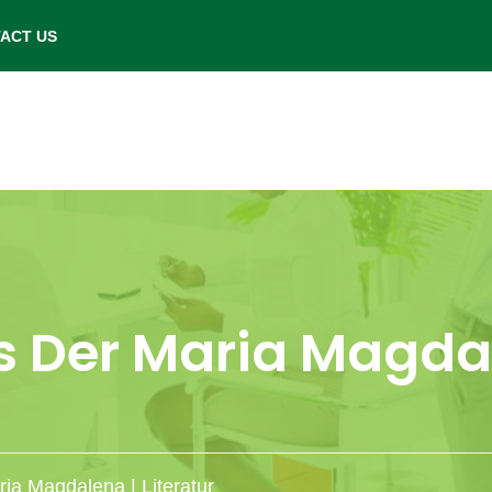
- Saturday: 9.00 am to 6.00 pm.
ACT US
 Der Maria Magdale
ia Magdalena | Literatur