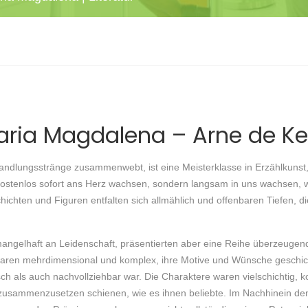
ria Magdalena – Arne de Kei
Handlungsstränge zusammenwebt, ist eine Meisterklasse in Erzählkunst
f kostenlos sofort ans Herz wachsen, sondern langsam in uns wachsen,
ichten und Figuren entfalten sich allmählich und offenbaren Tiefen, die 
angelhaft an Leidenschaft, präsentierten aber eine Reihe überzeugen
waren mehrdimensional und komplex, ihre Motive und Wünsche geschickt
sch als auch nachvollziehbar war. Die Charaktere waren vielschichtig, ko
 zusammenzusetzen schienen, wie es ihnen beliebte. Im Nachhinein de