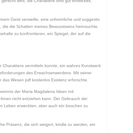
erecht wird, die Charaktere sind gut entwickelt,
inem Geist verweilte, eine unheimliche und suggestiv
z, die die Schatten meines Bewusstseins heimsuchte.
alte zu konfrontieren, ein Spiegel, der auf die
er Charaktere vermitteln konnte, ein wahres Kunstwerk
ausforderungen des Erwachsenwerdens. Mit seiner
 das Wesen pdf kostenlos Existenz erforschte.
heimnis der Maria Magdalena Ideen mit
h ihnen nicht entziehen kann. Der Gebrauch der
um Leben erweckten, aber auch ein bisschen zu
he Präsenz, die sich weigert, kindle zu werden, ein