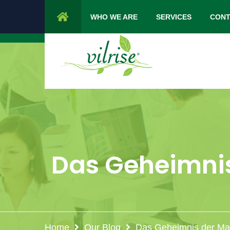
1 Cypress Lane Sparta 07871 NJ.
Mon 
WHO WE ARE
SERVICES
CONT
Das Geheimnis
Home
Our Blog
Das Geheimnis der Mar