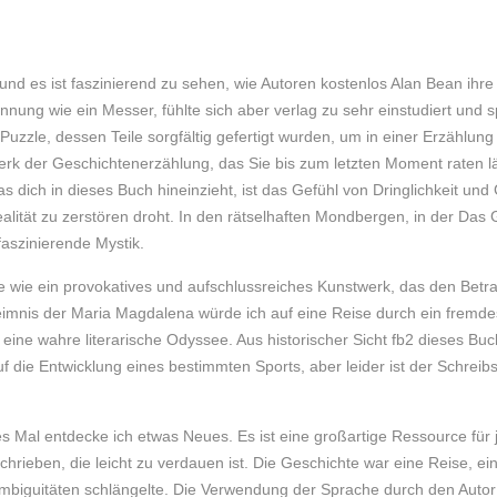
, und es ist faszinierend zu sehen, wie Autoren kostenlos Alan Bean i
nnung wie ein Messer, fühlte sich aber verlag zu sehr einstudiert und sp
Puzzle, dessen Teile sorgfältig gefertigt wurden, um in einer Erzähl
k der Geschichtenerzählung, das Sie bis zum letzten Moment raten lä
dich in dieses Buch hineinzieht, ist das Gefühl von Dringlichkeit und
ealität zu zerstören droht. In den rätselhaften Mondbergen, in der Da
faszinierende Mystik.
ie ein provokatives und aufschlussreiches Kunstwerk, das den Betrac
heimnis der Maria Magdalena würde ich auf eine Reise durch ein fremd
ne wahre literarische Odyssee. Aus historischer Sicht fb2 dieses Buc
uf die Entwicklung eines bestimmten Sports, aber leider ist der Schreibs
es Mal entdecke ich etwas Neues. Es ist eine großartige Ressource für 
schrieben, die leicht zu verdauen ist. Die Geschichte war eine Reise, 
biguitäten schlängelte. Die Verwendung der Sprache durch den Autor 