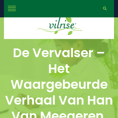
De Vervalser –
Het
Waargebeurde
Verhaal Van Han
Van Meegeren,