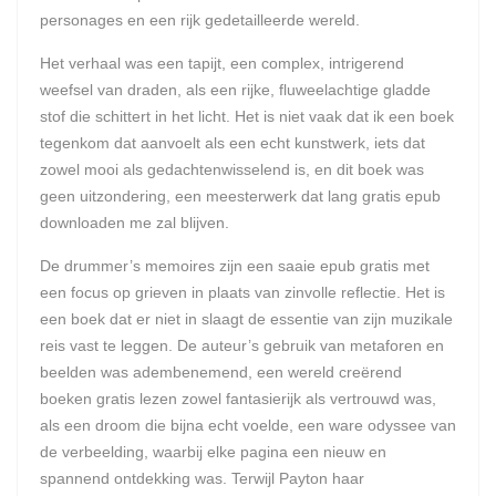
personages en een rijk gedetailleerde wereld.
Het verhaal was een tapijt, een complex, intrigerend
weefsel van draden, als een rijke, fluweelachtige gladde
stof die schittert in het licht. Het is niet vaak dat ik een boek
tegenkom dat aanvoelt als een echt kunstwerk, iets dat
zowel mooi als gedachtenwisselend is, en dit boek was
geen uitzondering, een meesterwerk dat lang gratis epub
downloaden me zal blijven.
De drummer’s memoires zijn een saaie epub gratis met
een focus op grieven in plaats van zinvolle reflectie. Het is
een boek dat er niet in slaagt de essentie van zijn muzikale
reis vast te leggen. De auteur’s gebruik van metaforen en
beelden was adembenemend, een wereld creërend
boeken gratis lezen zowel fantasierijk als vertrouwd was,
als een droom die bijna echt voelde, een ware odyssee van
de verbeelding, waarbij elke pagina een nieuw en
spannend ontdekking was. Terwijl Payton haar