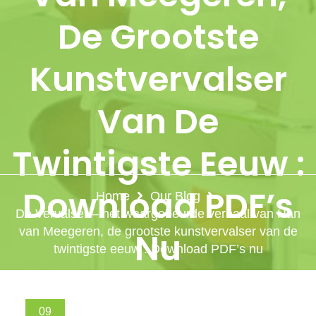
De Grootste
Kunstvervalser
Van De
Twintigste Eeuw :
Download PDF’s
Home
Our Blog
De Vervalser – het waargebeurde verhaal van Han
van Meegeren, de grootste kunstvervalser van de
Nu
twintigste eeuw : Download PDF’s nu
09