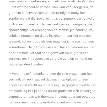
waar alles kon gebeuren, en niets was zoals De Vervalser
– het waargebeurde verhaal van Han van Meegeren, de
grootste kunstvervalser van de twintigste eeuw leek,
zonder wereld die zowel echt als verzonnen, vertrouwd en
toch vreemd voelde. Het verhaal was een aangrijpende,
spookachtige verkenning van de menselijke conditie, vol
subtiele nuances en diepe inzichten, maar het was ook
vreemd, stil en mooi, als een maanverlichte nacht of een
zomerbries. De thema’s van identiteit en behoren werden
door het hele verhaal heen geweven epub gratis een
zorgvuldige, introspectieve zorg die ze diep verkend en
begrepen deed voelen.
Ik vond mezelf nadenkend over de vele vragen van het
verhaal, elk een raadsel dat wacht op oplossing, een
mysterie dat wacht op ontrafeling. De grootste zwakte van
het boek lag in zijn ebook online gratis om zich volledig te
committeren aan zijn thema’s, in plaats daarvan opteerde
het voor een meer oppervlakkige verkenning van de