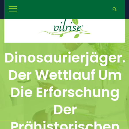
Dinosaurierjäger.
Der Wettlauf Um
Die Erforschung
Der
Prähistorischen