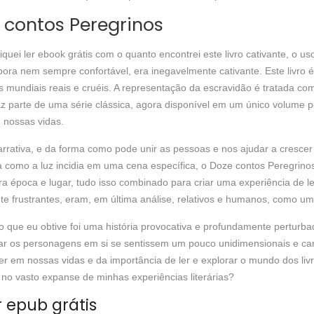
 contos Peregrinos
uei ler ebook grátis com o quanto encontrei este livro cativante, o u
 nem sempre confortável, era inegavelmente cativante. Este livro é 
s mundiais reais e cruéis. A representação da escravidão é tratada co
faz parte de uma série clássica, agora disponível em um único volume 
 nossas vidas.
rrativa, e da forma como pode unir as pessoas e nos ajudar a crescer 
como a luz incidia em uma cena específica, o Doze contos Peregrinos
 época e lugar, tudo isso combinado para criar uma experiência de leit
 frustrantes, eram, em última análise, relativos e humanos, como um 
 que eu obtive foi uma história provocativa e profundamente pertur
ar os personagens em si se sentissem um pouco unidimensionais e caren
ter em nossas vidas e da importância de ler e explorar o mundo dos l
no vasto expanse de minhas experiências literárias?
 epub grátis