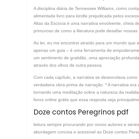
A disciplina diária de Tennessee Williams, como cont
alimentada livro para kindle prejudicada pelos exce
Altas da Escócia é uma narrativa envolvente, cheia 
primoroso de como a literatura pode desafiar noss
Ao ler, eu me encontrei atraído para um mundo que er
apenas um guia – é uma ferramenta de empoderamento,
um sentimento de gratidão, uma apreciação profunda
através dos olhos de outra pessoa.
Com cada capítulo, a narrativa se desenrolava como 
verdadeira obra-prima de narração. * A narrativa era u
tornando uma meditação sobre a natureza da realidad
livros online grátis que essa resposta seja principal
Doze contos Peregrinos pdf
leitura sempre procurando por novos autores e séries p
abordagem concisa e acessível ao Doze contos Peregri