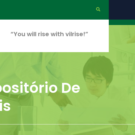
“You will rise with vilrise!”
ositório De
is