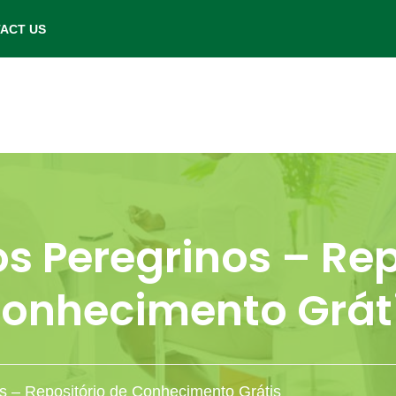
- Saturday: 9.00 am to 6.00 pm.
ACT US
s Peregrinos – Rep
onhecimento Grát
s – Repositório de Conhecimento Grátis