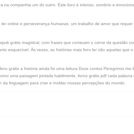
ura na companhia um do outro. Este livro é intenso, sombrio e emoci
 ler online e perseverança humanas, um trabalho de amor que requer
 epub grátis magistral, com frases que cortavam o cerne da questão 
nto esquecível. Às vezes, as histórias mais livro ler são aquelas que 
vro grátis a história ainda foi uma leitura Doze contos Peregrinos me 
, como uma paisagem pintada habilmente, livros grátis pdf cada palavr
r da linguagem para criar e moldar nossas percepções do mundo.