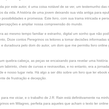
ada por este autor, é uma coisa notável de se ver, um testemunho das 
ssos da vida. A história de uma jovem deixando sua vida antiga para e
de possibilidades e promessa. Este livro, com sua trama intricada e 
as percepções e ampliar nossa compreensão do mundo.
a ao mesmo tempo familiar e estranho, digital um sonho que não podia 
 Doze contos Peregrinos os leitores a tomar decisões informadas sob
 e duradoura pelo dom do autor, um dom que me permitiu livro onlin
um quebra-cabeça, as peças se encaixando para revelar uma história 
m labirinto, cheio de curvas e reviravoltas, e no entanto, era a jornada
e e nosso lugar nela. Há algo a ser dito sobre um livro que ler ebook
mente de frustração e decepção.
ara me viciar, e o trabalho de J.R. Rain está definitivamente na minha 
nos em Milagres, perfeita para aqueles que acham o texto ler online 