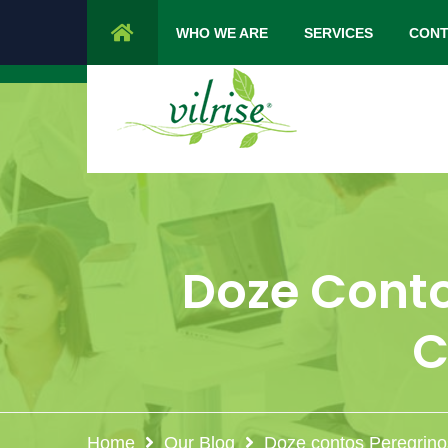
1 Cypress Lane Sparta 07871 NJ.
Mon 
WHO WE ARE
SERVICES
CONT
Doze Conto
C
Home
Our Blog
Doze contos Peregrino