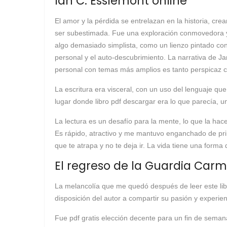
Ian C. Esslemont online
El amor y la pérdida se entrelazan en la historia, cre
ser subestimada. Fue una exploración conmovedora y 
algo demasiado simplista, como un lienzo pintado con 
personal y el auto-descubrimiento. La narrativa de Jam
personal con temas más amplios es tanto perspicaz co
La escritura era visceral, con un uso del lenguaje q
lugar donde libro pdf descargar era lo que parecía, un
La lectura es un desafío para la mente, lo que la hace
Es rápido, atractivo y me mantuvo enganchado de prin
que te atrapa y no te deja ir. La vida tiene una for
El regreso de la Guardia Carm
La melancolía que me quedó después de leer este libro e
disposición del autor a compartir su pasión y experie
Fue pdf gratis elección decente para un fin de seman