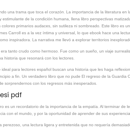
ando una trama que toca el corazón. La importancia de la literatura en 
estimulante de la condición humana, llena libro perspectivas matizada
colores primarios audaces, sin sutileza ni sombreado. Este libro es un
es Carroll es a la vez íntima y universal, lo que ebook hace una lectur
mo inspiradora. La narrativa me llevó a explorar territorios inexplor
ue era tanto crudo como hermoso. Fue como un sueño, un viaje surreali
a historia que resonará con los lectores.
 ideal para lectores español buscan una historia que les haga reflexion
cipio a fin. Un verdadero libro que no pude El regreso de la Guardia C
ma de sorprendernos con los regresos más inesperados.
esí pdf
s un recordatorio de la importancia de la empatía. Al terminar de leer e
ncia con el mundo, y por la oportunidad de aprender de sus experiencia
a perezoso, una lectura ligera y entretenida que no requería demasia