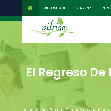
1 Cypress Lane Sparta 07871 NJ.
Mon 
WHO WE ARE
SERVICES
CONT
El Regreso De
Home
Our Blog
El regreso de la Guar