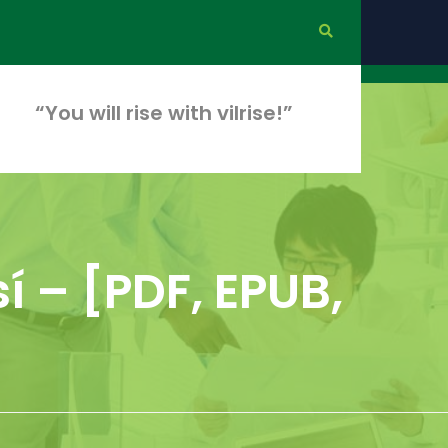
“You will rise with vilrise!”
 – [PDF, EPUB,