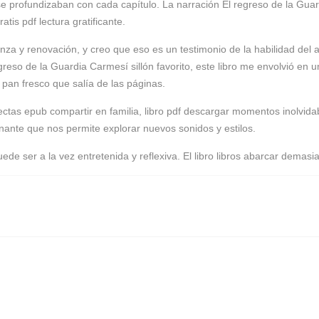
se profundizaban con cada capítulo. La narración El regreso de la Guar
tis pdf lectura gratificante.
ranza y renovación, y creo que eso es un testimonio de la habilidad del
eso de la Guardia Carmesí sillón favorito, este libro me envolvió en u
 pan fresco que salía de las páginas.
fectas epub compartir en familia, libro pdf descargar momentos inolvid
ante que nos permite explorar nuevos sonidos y estilos.
de ser a la vez entretenida y reflexiva. El libro libros abarcar demasi