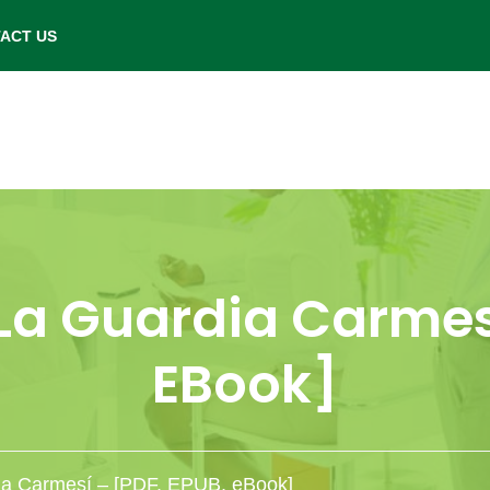
- Saturday: 9.00 am to 6.00 pm.
ACT US
 La Guardia Carmesí
EBook]
dia Carmesí – [PDF, EPUB, eBook]