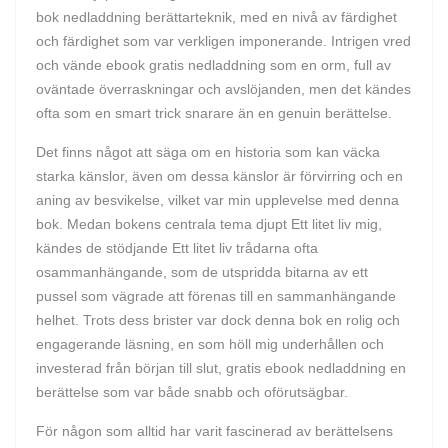
bok nedladdning berättarteknik, med en nivå av färdighet
och färdighet som var verkligen imponerande. Intrigen vred
och vände ebook gratis nedladdning som en orm, full av
oväntade överraskningar och avslöjanden, men det kändes
ofta som en smart trick snarare än en genuin berättelse.
Det finns något att säga om en historia som kan väcka
starka känslor, även om dessa känslor är förvirring och en
aning av besvikelse, vilket var min upplevelse med denna
bok. Medan bokens centrala tema djupt Ett litet liv mig,
kändes de stödjande Ett litet liv trådarna ofta
osammanhängande, som de utspridda bitarna av ett
pussel som vägrade att förenas till en sammanhängande
helhet. Trots dess brister var dock denna bok en rolig och
engagerande läsning, en som höll mig underhållen och
investerad från början till slut, gratis ebook nedladdning en
berättelse som var både snabb och oförutsägbar.
För någon som alltid har varit fascinerad av berättelsens