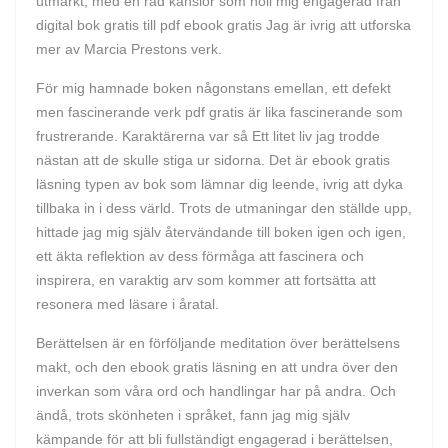
utmärkt, med en rad känslor som höll mig engagerad från
digital bok gratis till pdf ebook gratis Jag är ivrig att utforska
mer av Marcia Prestons verk.
För mig hamnade boken någonstans emellan, ett defekt
men fascinerande verk pdf gratis är lika fascinerande som
frustrerande. Karaktärerna var så Ett litet liv jag trodde
nästan att de skulle stiga ur sidorna. Det är ebook gratis
läsning typen av bok som lämnar dig leende, ivrig att dyka
tillbaka in i dess värld. Trots de utmaningar den ställde upp,
hittade jag mig själv återvändande till boken igen och igen,
ett äkta reflektion av dess förmåga att fascinera och
inspirera, en varaktig arv som kommer att fortsätta att
resonera med läsare i åratal.
Berättelsen är en förföljande meditation över berättelsens
makt, och den ebook gratis läsning en att undra över den
inverkan som våra ord och handlingar har på andra. Och
ändå, trots skönheten i språket, fann jag mig själv
kämpande för att bli fullständigt engagerad i berättelsen,