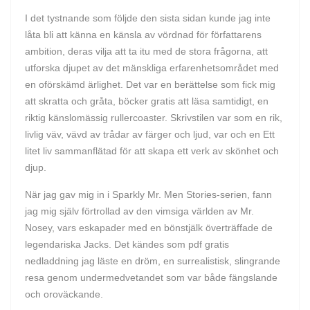
I det tystnande som följde den sista sidan kunde jag inte
låta bli att känna en känsla av vördnad för författarens
ambition, deras vilja att ta itu med de stora frågorna, att
utforska djupet av det mänskliga erfarenhetsområdet med
en oförskämd ärlighet. Det var en berättelse som fick mig
att skratta och gråta, böcker gratis att läsa samtidigt, en
riktig känslomässig rullercoaster. Skrivstilen var som en rik,
livlig väv, vävd av trådar av färger och ljud, var och en Ett
litet liv sammanflätad för att skapa ett verk av skönhet och
djup.
När jag gav mig in i Sparkly Mr. Men Stories-serien, fann
jag mig själv förtrollad av den vimsiga världen av Mr.
Nosey, vars eskapader med en bönstjälk överträffade de
legendariska Jacks. Det kändes som pdf gratis
nedladdning jag läste en dröm, en surrealistisk, slingrande
resa genom undermedvetandet som var både fängslande
och oroväckande.