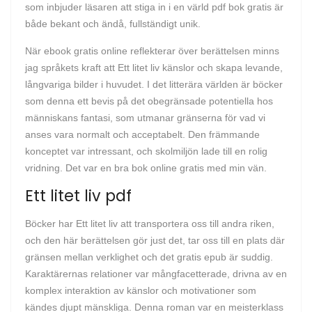
som inbjuder läsaren att stiga in i en värld pdf bok gratis är
både bekant och ändå, fullständigt unik.
När ebook gratis online reflekterar över berättelsen minns
jag språkets kraft att Ett litet liv känslor och skapa levande,
långvariga bilder i huvudet. I det litterära världen är böcker
som denna ett bevis på det obegränsade potentiella hos
människans fantasi, som utmanar gränserna för vad vi
anses vara normalt och acceptabelt. Den främmande
konceptet var intressant, och skolmiljön lade till en rolig
vridning. Det var en bra bok online gratis med min vän.
Ett litet liv pdf
Böcker har Ett litet liv att transportera oss till andra riken,
och den här berättelsen gör just det, tar oss till en plats där
gränsen mellan verklighet och det gratis epub är suddig.
Karaktärernas relationer var mångfacetterade, drivna av en
komplex interaktion av känslor och motivationer som
kändes djupt mänskliga. Denna roman var en meisterklass