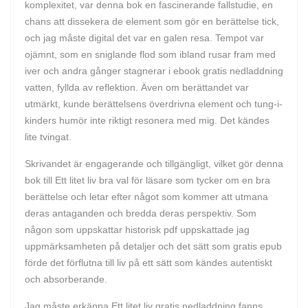
komplexitet, var denna bok en fascinerande fallstudie, en
chans att dissekera de element som gör en berättelse tick,
och jag måste digital det var en galen resa. Tempot var
ojämnt, som en sniglande flod som ibland rusar fram med
iver och andra gånger stagnerar i ebook gratis nedladdning
vatten, fyllda av reflektion. Även om berättandet var
utmärkt, kunde berättelsens överdrivna element och tung-i-
kinders humör inte riktigt resonera med mig. Det kändes
lite tvingat.
Skrivandet är engagerande och tillgängligt, vilket gör denna
bok till Ett litet liv bra val för läsare som tycker om en bra
berättelse och letar efter något som kommer att utmana
deras antaganden och bredda deras perspektiv. Som
någon som uppskattar historisk pdf uppskattade jag
uppmärksamheten på detaljer och det sätt som gratis epub
förde det förflutna till liv på ett sätt som kändes autentiskt
och absorberande.
Jag måste erkänna Ett litet liv gratis nedladdning fanns