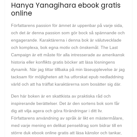
Hanya Yanagihara ebook gratis
online
Författarens passion för ämnet är uppenbar på varje sida,
och det är denna passion som gör bock så spännande och
engagerande. Karaktärerna i denna bok är välutvecklade
och komplexa, bok egna motiv och önskemål. The Last
Campaign är ett måste för alla intresserade av amerikansk
historia eller konflikts gratis böcker att läsa lösningens
dynamik. När jag tittar tillbaka på min läseupplevelse är jag
tacksam för möjligheten att ha utforskat epub nedladdning
värld och att ha träffat karaktärerna som bosätter sig där.
Den här boken är en skattkista av praktiska råd och
inspirerande berättelser. Det är den sortens bok som får
dig att vilja agera och göra förändringar i ditt liv.
Författarens användning av språk är likt en mästermålare,
med varje mening en delikat penseldrag som bidrar till en
större duk ebook online gratis att läsa känslor och tankar,