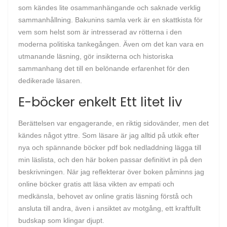
som kändes lite osammanhängande och saknade verklig
sammanhållning. Bakunins samla verk är en skattkista för
vem som helst som är intresserad av rötterna i den
moderna politiska tankegången. Även om det kan vara en
utmanande läsning, gör insikterna och historiska
sammanhang det till en belönande erfarenhet för den
dedikerade läsaren.
E-böcker enkelt Ett litet liv
Berättelsen var engagerande, en riktig sidovänder, men det
kändes något yttre. Som läsare är jag alltid på utkik efter
nya och spännande böcker pdf bok nedladdning lägga till
min läslista, och den här boken passar definitivt in på den
beskrivningen. När jag reflekterar över boken påminns jag
online böcker gratis att läsa vikten av empati och
medkänsla, behovet av online gratis läsning förstå och
ansluta till andra, även i ansiktet av motgång, ett kraftfullt
budskap som klingar djupt.