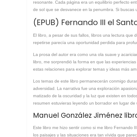
resonante. Cada página era un equilibrio perfecto ent
de sol que se desvanece en la penumbra. Si buscas una
(EPUB) Fernando III el Sant
El libro, a pesar de sus fallos, libros una lectura que
repetirse parecía una oportunidad perdida para profun
La prosa del autor era como una ola suave y acariciant
libro, me sorprendió la forma en que las experiencias
estas relaciones para explorar temas y ideas más amp
Los temas de este libro permanecerán conmigo durante
adversidad. La narrativa fue una exploración apasion
matizado de la oscuridad y la luz que existen en todo
resumen estuvieras leyendo un borrador en lugar de u
Manuel González Jiménez libro
Este libro me hizo sentir como si me libro Fernando II
los paisajes y las situaciones era tan vívida que parec