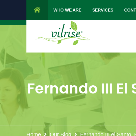
1 Cypress Lane Sparta 07871 NJ.
Mon 
WHO WE ARE
SERVICES
CONT
Fernando III El
Home
Our Blog
Fernando III el Santo.