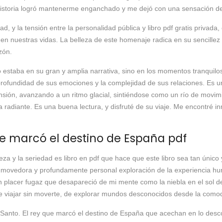
la historia logró mantenerme enganchado y me dejó con una sensación de
d, y la tensión entre la personalidad pública y libro pdf gratis privada
en nuestras vidas. La belleza de este homenaje radica en su sencillez
zón.
 estaba en su gran y amplia narrativa, sino en los momentos tranquilo
ofundidad de sus emociones y la complejidad de sus relaciones. Es una
ensión, avanzando a un ritmo glacial, sintiéndose como un río de movi
ína radiante. Es una buena lectura, y disfruté de su viaje. Me encontré
que marcó el destino de España pdf
ereza y la seriedad es libro en pdf que hace que este libro sea tan úni
 conmovedora y profundamente personal exploración de la experiencia 
, un placer fugaz que desapareció de mi mente como la niebla en el sol 
e viajar sin moverte, de explorar mundos desconocidos desde la comodi
el Santo. El rey que marcó el destino de España que acechan en lo desco