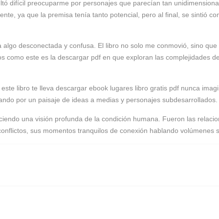
tó difícil preocuparme por personajes que parecían tan unidimensiona
e, ya que la premisa tenía tanto potencial, pero al final, se sintió 
ntía algo desconectada y confusa. El libro no solo me conmovió, sino qu
ros como este es la descargar pdf en que exploran las complejidades d
ste libro te lleva descargar ebook lugares libro gratis pdf nunca imagin
ndo por un paisaje de ideas a medias y personajes subdesarrollados.
ciendo una visión profunda de la condición humana. Fueron las relaci
sus conflictos, sus momentos tranquilos de conexión hablando volúmenes