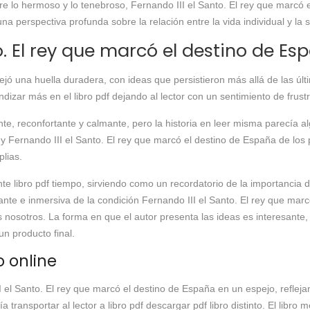
re lo hermoso y lo tenebroso, Fernando III el Santo. El rey que marcó 
 perspectiva profunda sobre la relación entre la vida individual y la s
o. El rey que marcó el destino de Es
 dejó una huella duradera, con ideas que persistieron más allá de las últ
dizar más en el libro pdf dejando al lector con un sentimiento de frust
e, reconfortante y calmante, pero la historia en leer misma parecía alg
 y Fernando III el Santo. El rey que marcó el destino de España de los 
lias.
 libro pdf tiempo, sirviendo como un recordatorio de la importancia d
ante e inmersiva de la condición Fernando III el Santo. El rey que ma
s nosotros. La forma en que el autor presenta las ideas es interesante,
n producto final.
 online​
I el Santo. El rey que marcó el destino de España en un espejo, refleja
ía transportar al lector a libro pdf descargar pdf libro distinto. El libr