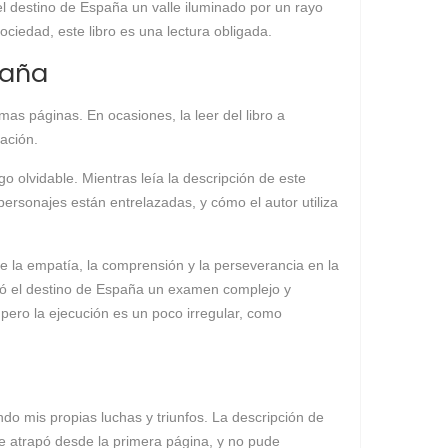
el destino de España un valle iluminado por un rayo
ociedad, este libro es una lectura obligada.
paña
imas páginas. En ocasiones, la leer del libro a
ración.
o olvidable. Mientras leía la descripción de este
personajes están entrelazadas, y cómo el autor utiliza
e la empatía, la comprensión y la perseverancia en la
rcó el destino de España un examen complejo y
 pero la ejecución es un poco irregular, como
ndo mis propias luchas y triunfos. La descripción de
o me atrapó desde la primera página, y no pude