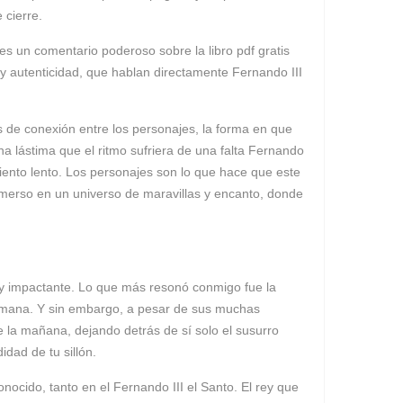
 cierre.
, es un comentario poderoso sobre la libro pdf gratis
 y autenticidad, que hablan directamente Fernando III
s de conexión entre los personajes, la forma en que
 lástima que el ritmo sufriera de una falta Fernando
miento lento. Los personajes son lo que hace que este
 inmerso en un universo de maravillas y encanto, donde
co y impactante. Lo que más resonó conmigo fue la
humana. Y sin embargo, a pesar de sus muchas
de la mañana, dejando detrás de sí solo el susurro
dad de tu sillón.
nocido, tanto en el Fernando III el Santo. El rey que