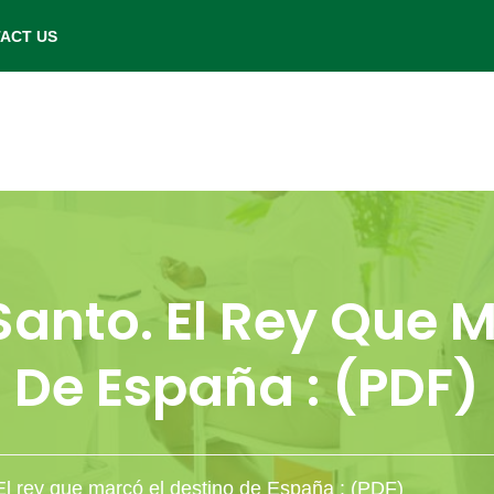
- Saturday: 9.00 am to 6.00 pm.
ACT US
 Santo. El Rey Que 
De España : (PDF)
 El rey que marcó el destino de España : (PDF)