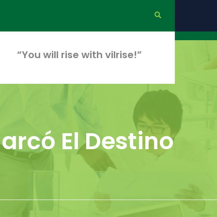
“You will rise with vilrise!”
Marcó El Destino