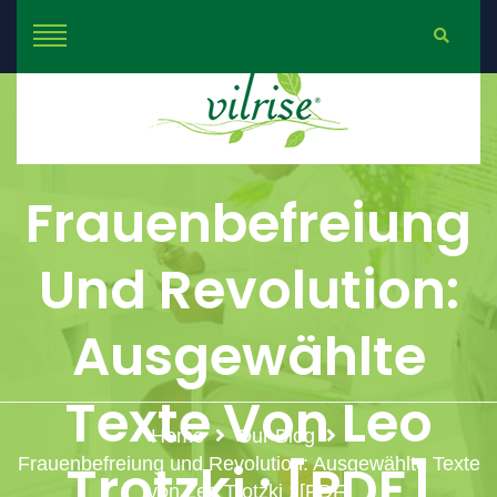
Frauenbefreiung
Und Revolution:
Ausgewählte
Texte Von Leo
Home
Our Blog
Frauenbefreiung und Revolution: Ausgewählte Texte
Trotzki : [PDF]
von Leo Trotzki : [PDF]