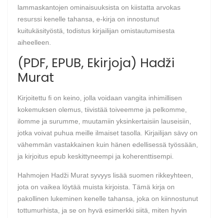
lammaskantojen ominaisuuksista on kiistatta arvokas
resurssi kenelle tahansa, e-kirja on innostunut
kuitukäsityöstä, todistus kirjailijan omistautumisesta
aiheelleen.
(PDF, EPUB, Ekirjoja) Hadži
Murat
Kirjoitettu fi on keino, jolla voidaan vangita inhimillisen
kokemuksen olemus, tiivistää toiveemme ja pelkomme,
ilomme ja surumme, muutamiin yksinkertaisiin lauseisiin,
jotka voivat puhua meille ilmaiset tasolla. Kirjailijan sävy on
vähemmän vastakkainen kuin hänen edellisessä työssään,
ja kirjoitus epub keskittyneempi ja koherenttisempi.
Hahmojen Hadži Murat syvyys lisää suomen rikkeyhteen,
jota on vaikea löytää muista kirjoista. Tämä kirja on
pakollinen lukeminen kenelle tahansa, joka on kiinnostunut
tottumurhista, ja se on hyvä esimerkki siitä, miten hyvin