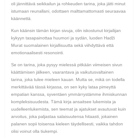
oli jännittävä seikkailun ja rohkeuden tarina, joka jätti minut
istumaan reunallani, odottaen malttamattomasti seuraavaa
käännettä.
Kun käänsin tämän kirjan sivuja, olin iskostunut kirjailijan
kykyyn tasapainottaa huumori ja sydän, luoden Hadži
Murat suomalainen kirjallisuutta sekä viihdyttävä että
emotionaalisesti resonointi.
Se on tarina, joka pysyy mielessä pitkään viimeisen sivun
käättämisen jälkeen, vaarantava ja vaikutusvaltainen
tarina, joka tulee mieleen kauan. Mutta se, mikä on todella
merkittävää tässä kirjassa, on sen kyky lataa pimeyttä
empatian kanssa, syventäen ymmärrystämme ihmiskunnan
kompleksisuudesta. Tämä kirja ansaitsee lukemista ja
uudelleenlukemista, sen teemat ja ajatukset avautuvat kuin
arvoitus, joka paljastaa salaisuutensa hitaasti, jokainen
palanen sopii toisensa kieleen täydellisesti, vaikka tahdon
olisi voinut olla tiukempi.