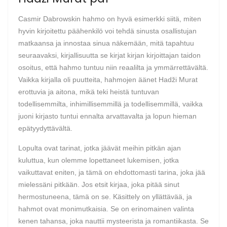
Casmir Dabrowskin hahmo on hyvä esimerkki siitä, miten
hyvin kirjoitettu päähenkilö voi tehdä sinusta osallistujan
matkaansa ja innostaa sinua näkemään, mitä tapahtuu
seuraavaksi, kirjallisuutta se kirjat kirjan kirjoittajan taidon
osoitus, että hahmo tuntuu niin reaalilta ja ymmärrettävältä.
Vaikka kirjalla oli puutteita, hahmojen äänet Hadži Murat
erottuvia ja aitona, mikä teki heistä tuntuvan
todellisemmilta, inhimillisemmillä ja todellisemmillä, vaikka
juoni kirjasto tuntui ennalta arvattavalta ja lopun hieman
epätyydyttävältä.
Lopulta ovat tarinat, jotka jäävät meihin pitkän ajan
kuluttua, kun olemme lopettaneet lukemisen, jotka
vaikuttavat eniten, ja tämä on ehdottomasti tarina, joka jää
mielessäni pitkään. Jos etsit kirjaa, joka pitää sinut
hermostuneena, tämä on se. Käsittely on yllättävää, ja
hahmot ovat monimutkaisia. Se on erinomainen valinta
kenen tahansa, joka nauttii mysteerista ja romantiikasta. Se