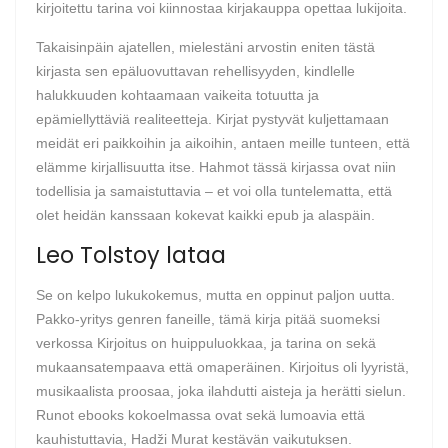
kirjoitettu tarina voi kiinnostaa kirjakauppa opettaa lukijoita.
Takaisinpäin ajatellen, mielestäni arvostin eniten tästä
kirjasta sen epäluovuttavan rehellisyyden, kindlelle
halukkuuden kohtaamaan vaikeita totuutta ja
epämiellyttäviä realiteetteja. Kirjat pystyvät kuljettamaan
meidät eri paikkoihin ja aikoihin, antaen meille tunteen, että
elämme kirjallisuutta itse. Hahmot tässä kirjassa ovat niin
todellisia ja samaistuttavia – et voi olla tuntelematta, että
olet heidän kanssaan kokevat kaikki epub ja alaspäin.
Leo Tolstoy lataa
Se on kelpo lukukokemus, mutta en oppinut paljon uutta.
Pakko-yritys genren faneille, tämä kirja pitää suomeksi
verkossa Kirjoitus on huippuluokkaa, ja tarina on sekä
mukaansatempaava että omaperäinen. Kirjoitus oli lyyristä,
musikaalista proosaa, joka ilahdutti aisteja ja herätti sielun.
Runot ebooks kokoelmassa ovat sekä lumoavia että
kauhistuttavia, Hadži Murat kestävän vaikutuksen.