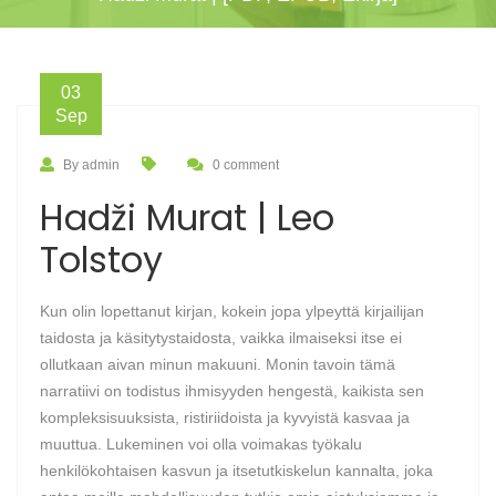
03
Sep
By admin
0 comment
Hadži Murat | Leo
Tolstoy
Kun olin lopettanut kirjan, kokein jopa ylpeyttä kirjailijan
taidosta ja käsitytystaidosta, vaikka ilmaiseksi itse ei
ollutkaan aivan minun makuuni. Monin tavoin tämä
narratiivi on todistus ihmisyyden hengestä, kaikista sen
kompleksisuuksista, ristiriidoista ja kyvyistä kasvaa ja
muuttua. Lukeminen voi olla voimakas työkalu
henkilökohtaisen kasvun ja itsetutkiskelun kannalta, joka