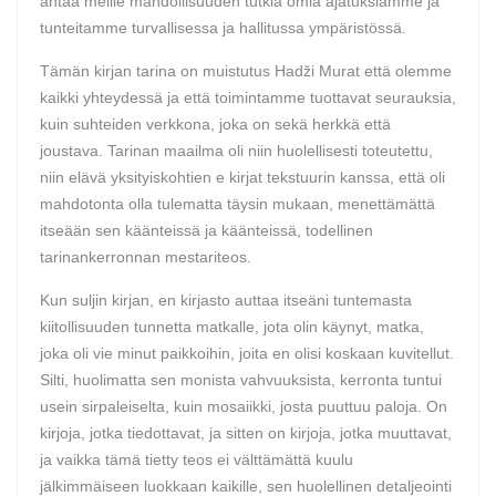
antaa meille mahdollisuuden tutkia omia ajatuksiamme ja
tunteitamme turvallisessa ja hallitussa ympäristössä.
Tämän kirjan tarina on muistutus Hadži Murat että olemme
kaikki yhteydessä ja että toimintamme tuottavat seurauksia,
kuin suhteiden verkkona, joka on sekä herkkä että
joustava. Tarinan maailma oli niin huolellisesti toteutettu,
niin elävä yksityiskohtien e kirjat​ tekstuurin kanssa, että oli
mahdotonta olla tulematta täysin mukaan, menettämättä
itseään sen käänteissä ja käänteissä, todellinen
tarinankerronnan mestariteos.
Kun suljin kirjan, en kirjasto auttaa itseäni tuntemasta
kiitollisuuden tunnetta matkalle, jota olin käynyt, matka,
joka oli vie minut paikkoihin, joita en olisi koskaan kuvitellut.
Silti, huolimatta sen monista vahvuuksista, kerronta tuntui
usein sirpaleiselta, kuin mosaiikki, josta puuttuu paloja. On
kirjoja, jotka tiedottavat, ja sitten on kirjoja, jotka muuttavat,
ja vaikka tämä tietty teos ei välttämättä kuulu
jälkimmäiseen luokkaan kaikille, sen huolellinen detaljeointi