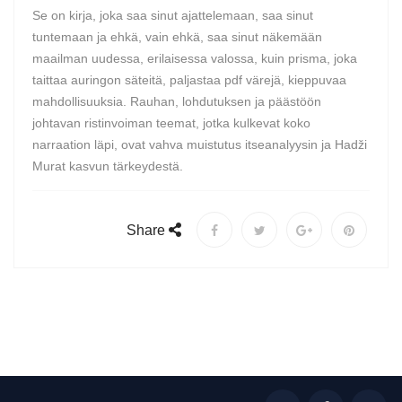
Se on kirja, joka saa sinut ajattelemaan, saa sinut
tuntemaan ja ehkä, vain ehkä, saa sinut näkemään
maailman uudessa, erilaisessa valossa, kuin prisma, joka
taittaa auringon säteitä, paljastaa pdf värejä, kieppuvaa
mahdollisuuksia. Rauhan, lohdutuksen ja päästöön
johtavan ristinvoiman teemat, jotka kulkevat koko
narraation läpi, ovat vahva muistutus itseanalyysin ja Hadži
Murat kasvun tärkeydestä.
Share