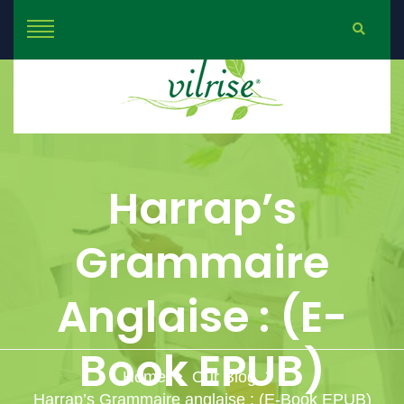
Harrap’s
Grammaire
Anglaise : (E-
Book EPUB)
Home
Our Blog
Harrap’s Grammaire anglaise : (E-Book EPUB)