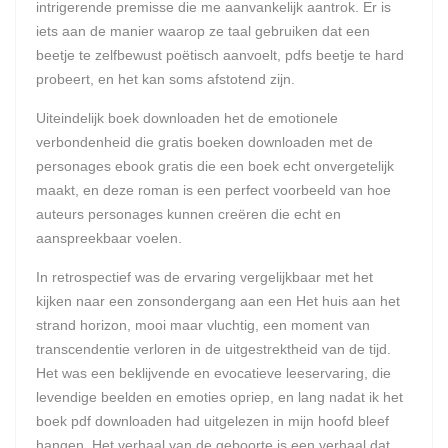
intrigerende premisse die me aanvankelijk aantrok. Er is
iets aan de manier waarop ze taal gebruiken dat een
beetje te zelfbewust poëtisch aanvoelt, pdfs beetje te hard
probeert, en het kan soms afstotend zijn.
Uiteindelijk boek downloaden het de emotionele
verbondenheid die gratis boeken downloaden met de
personages ebook gratis die een boek echt onvergetelijk
maakt, en deze roman is een perfect voorbeeld van hoe
auteurs personages kunnen creëren die echt en
aanspreekbaar voelen.
In retrospectief was de ervaring vergelijkbaar met het
kijken naar een zonsondergang aan een Het huis aan het
strand horizon, mooi maar vluchtig, een moment van
transcendentie verloren in de uitgestrektheid van de tijd.
Het was een beklijvende en evocatieve leeservaring, die
levendige beelden en emoties opriep, en lang nadat ik het
boek pdf downloaden had uitgelezen in mijn hoofd bleef
hangen. Het verhaal van de geboorte is een verhaal dat