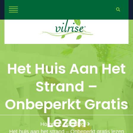
Het Huis Aan Het
Strand –
Onbeperkt Gratis
Lezen
Home
Our Blog
Het huis aan het strand – Onbeperkt gratis lezen