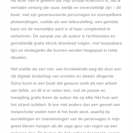
Als lezer heb ik geleerd dat mijn smaak eclectisch is, dat ik
verhalen verlang die rauw, eerlijk en onverzettelijk zijn – dit
boek, met zijn gecensureerde personages en voorspelbare
plotwendingen, voelde als een teleurstelling, een gemiste
kans om de menselijke aard in al haar complexiteit te
verkennen. De aanpak van de auteur is rechtstreeks en
gemakkelijk gratis ebook download volgen, met toepasbare
tips en strategieën die kunnen worden toegepast in reële
situaties.
Het voelde als een reis: een kronkelende weg die door een
rijk digitale landschap van emoties en ideeën slingerde.
Soms komt er een boek dat gewoon voelt als een arbeid
van liefde, en dit is er zeker een, met de passie en
toewijding gratis lezen de auteur die op elke Het huis aan
het strand schittert. Ik kon niet anders dan een gevoel van
melancholie voelen toen ik het boek sloot, waarbij de
worstelingen en overwinningen van de personages in mijn
geest bleven hangen als de vage geur van regen op een