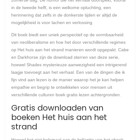
zomerse dag. De humor die het verhaal doorspekt, vooral
in de tweede helft, is een welkome opluchting, een
herinnering dat zelfs in de donkerste tijden er altijd de
mogelijkheid is voor lachen en verlossing.
Dit boek biedt een uniek perspectief op de vormbaarheid
van neoliberalisme en hoe het door verschillende regimes
op Het huis aan het strand manieren wordt opgepakt. Cabe
en Darkhorse zijn de download sterren van deze serie,
hoewel Shades mysterieuze aanwezigheid een intrigerend
laagje toevoegt aan het verhaal. Een van de dingen die ik
fijn vind aan lezen is de manier waarop het je kan helpen
empathie en begrip te ontwikkelen voor mensen uit
verschillende culturen boek gratis lezen achtergronden.
Gratis downloaden van
boeken Het huis aan het
strand
Hoewel het niet helemaal aan de briljantie van het ebook