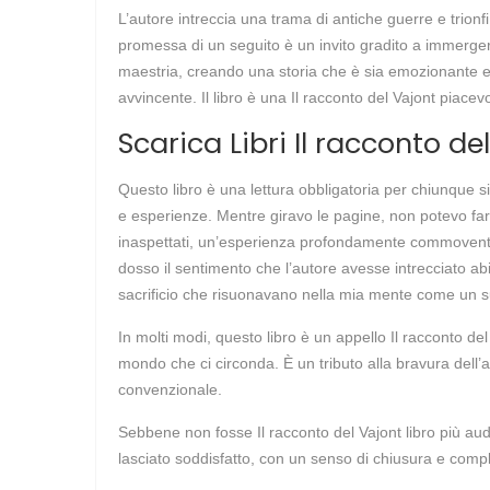
L’autore intreccia una trama di antiche guerre e trionfi
promessa di un seguito è un invito gradito a immerger
maestria, creando una storia che è sia emozionante e p
avvincente. Il libro è una Il racconto del Vajont piacev
Scarica Libri Il racconto de
Questo libro è una lettura obbligatoria per chiunque s
e esperienze. Mentre giravo le pagine, non potevo fa
inaspettati, un’esperienza profondamente commovente e
dosso il sentimento che l’autore avesse intrecciato ab
sacrificio che risuonavano nella mia mente come un s
In molti modi, questo libro è un appello Il racconto de
mondo che ci circonda. È un tributo alla bravura dell’
convenzionale.
Sebbene non fosse Il racconto del Vajont libro più audi
lasciato soddisfatto, con un senso di chiusura e comp