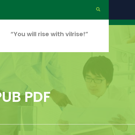
“You will rise with vilrise!”
EPUB PDF