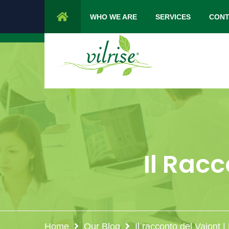
1 Cypress Lane Sparta 07871 NJ.
Mon 
WHO WE ARE
SERVICES
CONT
Il Racc
Home
Our Blog
Il racconto del Vajont