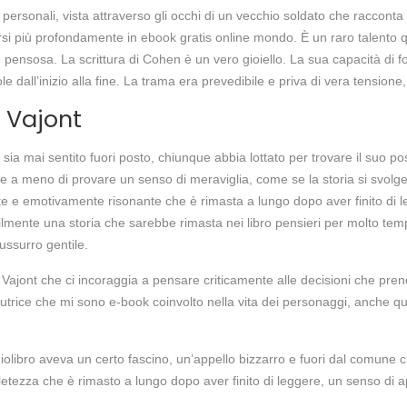
 personali, vista attraverso gli occhi di un vecchio soldato che racconta 
si più profondamente in ebook gratis online mondo. È un raro talento qu
ensosa. La scrittura di Cohen è un vero gioiello. La sua capacità di fo
ole dall’inizio alla fine. La trama era prevedibile e priva di vera tension
l Vajont
i sia mai sentito fuori posto, chiunque abbia lottato per trovare il suo
re a meno di provare un senso di meraviglia, come se la storia si svo
 emotivamente risonante che è rimasta a lungo dopo aver finito di legg
ilmente una storia che sarebbe rimasta nei libro pensieri per molto temp
ussurro gentile.
l Vajont che ci incoraggia a pensare criticamente alle decisioni che pren
autrice che mi sono e-book coinvolto nella vita dei personaggi, anche q
olibro aveva un certo fascino, un’appello bizzarro e fuori dal comune che
letezza che è rimasto a lungo dopo aver finito di leggere, un senso di