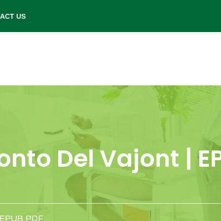
- Saturday: 9.00 am to 6.00 pm.
ACT US
onto Del Vajont | 
 | EPUB PDF