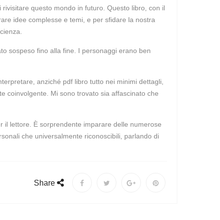
 rivisitare questo mondo in futuro. Questo libro, con il
rare idee complesse e temi, e per sfidare la nostra
scienza.
fiato sospeso fino alla fine. I personaggi erano ben
erpretare, anziché pdf libro tutto nei minimi dettagli,
e coinvolgente. Mi sono trovato sia affascinato che
per il lettore. È sorprendente imparare delle numerose
onali che universalmente riconoscibili, parlando di
Share