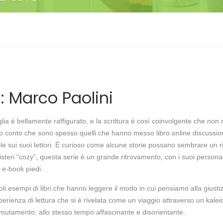
 : Marco Paolini
glia è bellamente raffigurato, e la scrittura è così coinvolgente che non r
do conto che sono spesso quelli che hanno messo libro online discussion
mile sui suoi lettori. È curioso come alcune storie possano sembrare un
eri “cozy”, questa serie è un grande ritrovamento, con i suoi personaggi
e e-book piedi.
li esempi di libri che hanno leggere il modo in cui pensiamo alla giustiz
erienza di lettura che si è rivelata come un viaggio attraverso un kaleid
utamento, allo stesso tempo affascinante e disorientante.