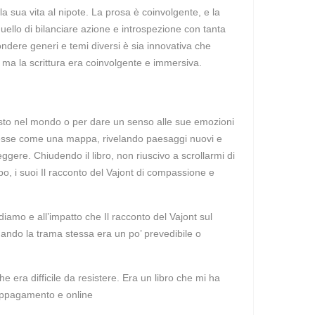
la sua vita al nipote. La prosa è coinvolgente, e la
ello di bilanciare azione e introspezione con tanta
ndere generi e temi diversi è sia innovativa che
e, ma la scrittura era coinvolgente e immersiva.
 posto nel mondo o per dare un senso alle sue emozioni
lgesse come una mappa, rivelando paesaggi nuovi e
ere. Chiudendo il libro, non riuscivo a scrollarmi di
o, i suoi Il racconto del Vajont di compassione e
diamo e all’impatto che Il racconto del Vajont sul
uando la trama stessa era un po’ prevedibile o
 era difficile da resistere. Era un libro che mi ha
 appagamento e online