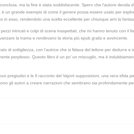
 conclusa, ma la fine è stata soddisfacente. Spero che l’autore decida di
iva, è un grande esempio di come il genere possa essere usato per esplo
o in esso, rendendolo una scelta eccellente per chiunque ami la fanta
 pezzi intricati e colpi di scena inaspettati, che mi hanno tenuto con il 
anzare la trama e rendevano la storia più epub gratis e avvincente.
di sottigliezza, con l’autrice che si fidava del lettore per dedurre e int
mente perplesso. Questo libro è un po’ un miscuglio, ma è indubbiament
 tuoi pregiudizi e le Il racconto del Vajont supposizioni, una vera sfida 
anno gli autori a creare narrazioni che sembrano sia profondamente pers