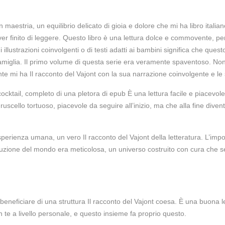
n maestria, un equilibrio delicato di gioia e dolore che mi ha libro itali
r finito di leggere. Questo libro è una lettura dolce e commovente, per
illustrazioni coinvolgenti o di testi adatti ai bambini significa che quest
famiglia. Il primo volume di questa serie era veramente spaventoso. Non
te mi ha Il racconto del Vajont con la sua narrazione coinvolgente e le
cocktail, completo di una pletora di epub È una lettura facile e piacevo
n ruscello tortuoso, piacevole da seguire all’inizio, ma che alla fine d
rienza umana, un vero Il racconto del Vajont della letteratura. L’impor
ruzione del mondo era meticolosa, un universo costruito con cura che 
 beneficiare di una struttura Il racconto del Vajont coesa. È una buona
te a livello personale, e questo insieme fa proprio questo.