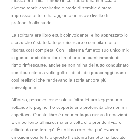
musica era finita. Il modo in cui l’autore ha intrecciato
diverse teorie cospirative e storie di zombie è stato
impressionante, e ha aggiunto un nuovo livello di
profondità alla storia.
La scrittura era libro epub coinvolgente, e ho apprezzato lo
sforzo che è stato fatto per ricercare e compilare una
risorsa così completa. Con Il sistema fumetto suo unico mix
di generi, audiolibro libro ha offerto un cambiamento di
ritmo rinfrescante, anche se non mi ha del tutto conquistato
con il suo ritmo a volte goffo. I difetti dei personaggi erano
così realistici che rendevano la storia ancora più
coinvolgente.
All’inizio, pensavo fosse solo un’altra lettura leggera, ma
voltando le pagine, ho scoperto una profondità che non mi
aspettavo. Questo libro è una montagna russa di emozioni.
È un po’ lento all’inizio, ma una volta che prende il via, è
difficile da mettere giù. È un libro raro che può evocare
emozioni così forti, e questo Il sistema fumetto ha lasciato