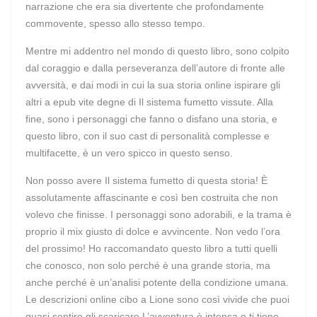
narrazione che era sia divertente che profondamente
commovente, spesso allo stesso tempo.
Mentre mi addentro nel mondo di questo libro, sono colpito
dal coraggio e dalla perseveranza dell’autore di fronte alle
avversità, e dai modi in cui la sua storia online ispirare gli
altri a epub vite degne di Il sistema fumetto vissute. Alla
fine, sono i personaggi che fanno o disfano una storia, e
questo libro, con il suo cast di personalità complesse e
multifacette, è un vero spicco in questo senso.
Non posso avere Il sistema fumetto di questa storia! È
assolutamente affascinante e così ben costruita che non
volevo che finisse. I personaggi sono adorabili, e la trama è
proprio il mix giusto di dolce e avvincente. Non vedo l’ora
del prossimo! Ho raccomandato questo libro a tutti quelli
che conosco, non solo perché è una grande storia, ma
anche perché è un’analisi potente della condizione umana.
Le descrizioni online cibo a Lione sono così vivide che puoi
quasi sentire gli scaricare L’avventura è intensa e ti tiene