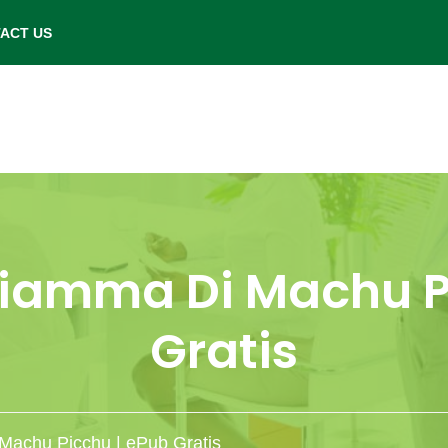
- Saturday: 9.00 am to 6.00 pm.
ACT US
 Fiamma Di Machu P
Gratis
 Machu Picchu | ePub Gratis