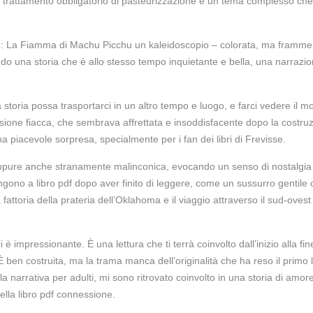
l trattamento obbligatorio di pasteurizzazione è un tema complesso che o
 3: La Fiamma di Machu Picchu un kaleidoscopio – colorata, ma framment
ndo una storia che è allo stesso tempo inquietante e bella, una narrazi
oria possa trasportarci in un altro tempo e luogo, e farci vedere il 
sione fiacca, che sembrava affrettata e insoddisfacente dopo la costruz
na piacevole sorpresa, specialmente per i fan dei libri di Frevisse.
 eppure anche stranamente malinconica, evocando un senso di nostalgia e 
ono a libro pdf dopo aver finito di leggere, come un sussurro gentile che
 fattoria della prateria dell’Oklahoma e il viaggio attraverso il sud-ove
 è impressionante. È una lettura che ti terrà coinvolto dall’inizio alla f
È ben costruita, ma la trama manca dell’originalità che ha reso il primo l
narrativa per adulti, mi sono ritrovato coinvolto in una storia di amor
ella libro pdf connessione.