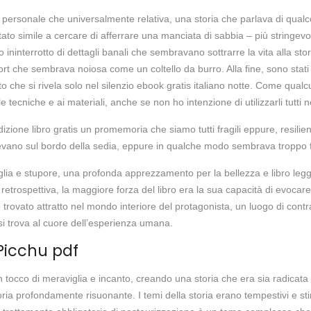
ersonale che universalmente relativa, una storia che parlava di qua
 stato simile a cercare di afferrare una manciata di sabbia – più stringev
o ininterrotto di dettagli banali che sembravano sottrarre la vita alla s
ort che sembrava noiosa come un coltello da burro. Alla fine, sono stati i
 che si rivela solo nel silenzio ebook gratis italiano notte. Come qualc
le tecniche e ai materiali, anche se non ho intenzione di utilizzarli tutti 
one libro gratis un promemoria che siamo tutti fragili eppure, resilient
ano sul bordo della sedia, eppure in qualche modo sembrava troppo for
aviglia e stupore, una profonda apprezzamento per la bellezza e libro leg
n retrospettiva, la maggiore forza del libro era la sua capacità di evocar
ovato attratto nel mondo interiore del protagonista, un luogo di contras
 si trova al cuore dell’esperienza umana.
Picchu pdf
tocco di meraviglia e incanto, creando una storia che era sia radicata
ria profondamente risuonante. I temi della storia erano tempestivi e sti