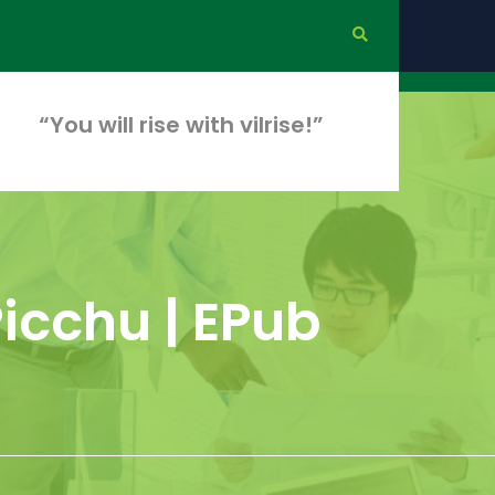
“You will rise with vilrise!”
icchu | EPub