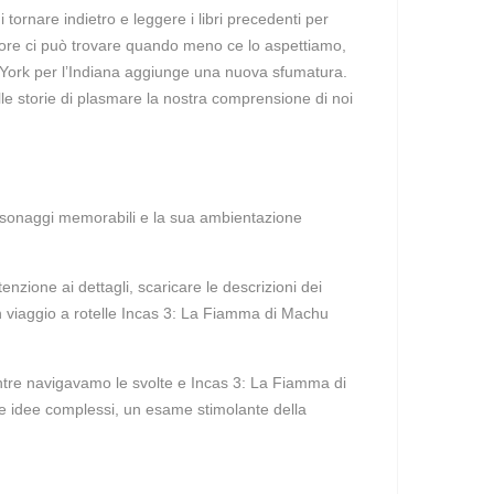
ornare indietro e leggere i libri precedenti per
’amore ci può trovare quando meno ce lo aspettiamo,
w York per l’Indiana aggiunge una nuova sfumatura.
lle storie di plasmare la nostra comprensione di noi
 personaggi memorabili e la sua ambientazione
enzione ai dettagli, scaricare le descrizioni dei
 un viaggio a rotelle Incas 3: La Fiamma di Machu
ntre navigavamo le svolte e Incas 3: La Fiamma di
i e idee complessi, un esame stimolante della