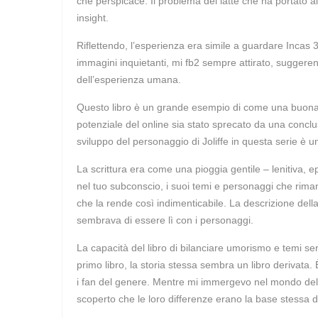
che perspicace. Il problema del latte che ha portato a
insight.
Riflettendo, l’esperienza era simile a guardare Incas
immagini inquietanti, mi fb2 sempre attirato, suggere
dell’esperienza umana.
Questo libro è un grande esempio di come una buona st
potenziale del online sia stato sprecato da una conclu
sviluppo del personaggio di Joliffe in questa serie è u
La scrittura era come una pioggia gentile – lenitiva,
nel tuo subconscio, i suoi temi e personaggi che rimang
che la rende così indimenticabile. La descrizione della
sembrava di essere lì con i personaggi.
La capacità del libro di bilanciare umorismo e temi seri
primo libro, la storia stessa sembra un libro derivata. 
i fan del genere. Mentre mi immergevo nel mondo della 
scoperto che le loro differenze erano la base stessa d