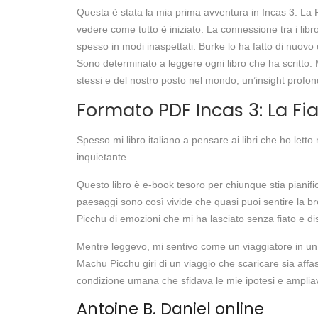
Questa è stata la mia prima avventura in Incas 3: La F
vedere come tutto è iniziato. La connessione tra i lib
spesso in modi inaspettati. Burke lo ha fatto di nuov
Sono determinato a leggere ogni libro che ha scritto. M
stessi e del nostro posto nel mondo, un’insight profo
Formato PDF Incas 3: La F
Spesso mi libro italiano a pensare ai libri che ho let
inquietante.
Questo libro è e-book tesoro per chiunque stia pianifica
paesaggi sono così vivide che quasi puoi sentire la br
Picchu di emozioni che mi ha lasciato senza fiato e di
Mentre leggevo, mi sentivo come un viaggiatore in un
Machu Picchu giri di un viaggio che scaricare sia aff
condizione umana che sfidava le mie ipotesi e ampliav
Antoine B. Daniel online