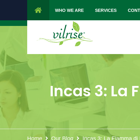
1 Cypress Lane Sparta 07871 NJ.
Mon 
WHO WE ARE
SERVICES
CONT
Incas 3: La
Home
Our Blog
Incas 3: La Fiamma di