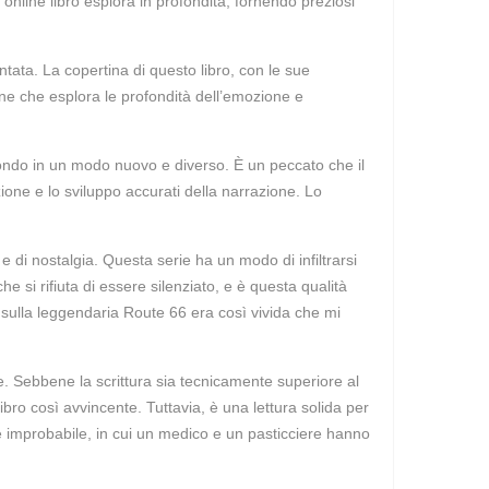
nline libro esplora in profondità, fornendo preziosi
ata. La copertina di questo libro, con le sue
one che esplora le profondità dell’emozione e
mondo in un modo nuovo e diverso. È un peccato che il
ione e lo sviluppo accurati della narrazione. Lo
di nostalgia. Questa serie ha un modo di infiltrarsi
 si rifiuta di essere silenziato, e è questa qualità
st sulla leggendaria Route 66 era così vivida che mi
ine. Sebbene la scrittura sia tecnicamente superiore al
ibro così avvincente. Tuttavia, è una lettura solida per
e improbabile, in cui un medico e un pasticciere hanno