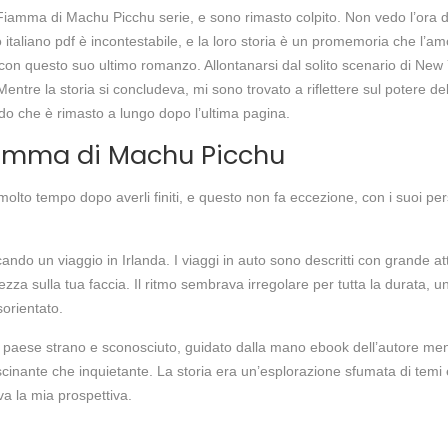
iamma di Machu Picchu serie, e sono rimasto colpito. Non vedo l’ora di t
ro italiano pdf è incontestabile, e la loro storia è un promemoria che l
o con questo suo ultimo romanzo. Allontanarsi dal solito scenario di Ne
entre la storia si concludeva, mi sono trovato a riflettere sul potere de
ndo che è rimasto a lungo dopo l’ultima pagina.
iamma di Machu Picchu
to molto tempo dopo averli finiti, e questo non fa eccezione, con i suoi
ndo un viaggio in Irlanda. I viaggi in auto sono descritti con grande att
ezza sulla tua faccia. Il ritmo sembrava irregolare per tutta la durata,
sorientato.
 paese strano e sconosciuto, guidato dalla mano ebook dell’autore me
ascinante che inquietante. La storia era un’esplorazione sfumata di tem
a la mia prospettiva.