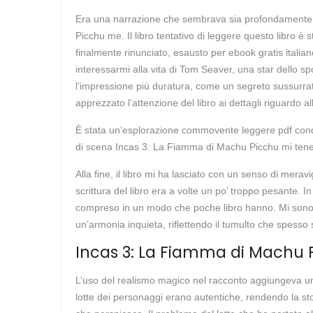
Era una narrazione che sembrava sia profondamente p
Picchu me. Il libro tentativo di leggere questo libro è
finalmente rinunciato, esausto per ebook gratis italian
interessarmi alla vita di Tom Seaver, una star dello sp
l’impressione più duratura, come un segreto sussurrato
apprezzato l’attenzione del libro ai dettagli riguardo al
È stata un’esplorazione commovente leggere pdf condizi
di scena Incas 3: La Fiamma di Machu Picchu mi tenev
Alla fine, il libro mi ha lasciato con un senso di mer
scrittura del libro era a volte un po’ troppo pesante. I
compreso in un modo che poche libro hanno. Mi sono tr
un’armonia inquieta, riflettendo il tumulto che spesso
Incas 3: La Fiamma di Machu 
L’uso del realismo magico nel racconto aggiungeva un 
lotte dei personaggi erano autentiche, rendendo la sto