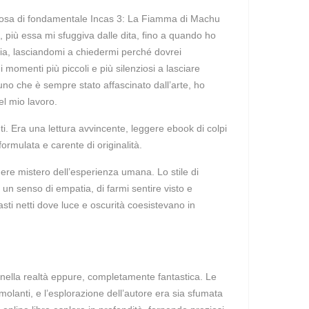
lcosa di fondamentale Incas 3: La Fiamma di Machu
o, più essa mi sfuggiva dalle dita, fino a quando ho
toria, lasciandomi a chiedermi perché dovrei
 momenti più piccoli e più silenziosi a lasciare
uno che è sempre stato affascinato dall’arte, ho
nel mio lavoro.
i. Era una lettura avvincente, leggere ebook di colpi
mulata e carente di originalità.
gere mistero dell’esperienza umana. Lo stile di
e un senso di empatia, di farmi sentire visto e
ti netti dove luce e oscurità coesistevano in
 nella realtà eppure, completamente fantastica. Le
molanti, e l’esplorazione dell’autore era sia sfumata