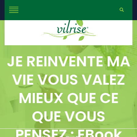
JE REINVENTE MA
VIE VOUS VALEZ
MIEUX QUE CE
QUE VOUS
PENSEZ : EBook