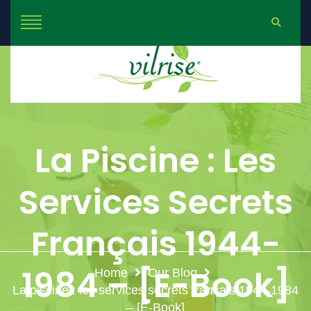
La Piscine : Les
Services Secrets
Français 1944-
1984 – [E-Book]
Home
Our Blog
La piscine : les services secrets français 1944-1984
– [E-Book]