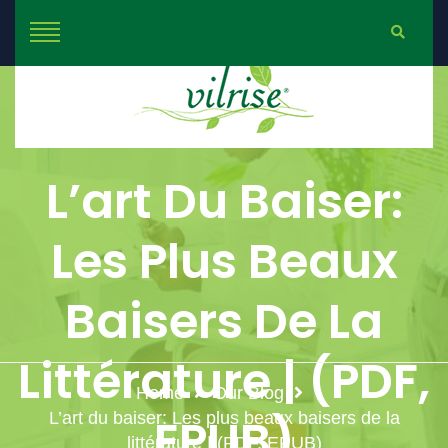
L’art Du Baiser:
Les Plus Beaux
Baisers De La
Littérature | (PDF,
Home
Our Blog
L’art du baiser: Les plus beaux baisers de la
EPUB)
littérature | (PDF, EPUB)