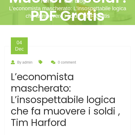
Home
Our Blog
L’economista mascherato: L’insospettabile logica
PDF Gratis
che fa muovere i soldi : PDF Gratis
04
Dec
By admin
0 comment
L’economista
mascherato:
L’insospettabile logica
che fa muovere i soldi ,
Tim Harford