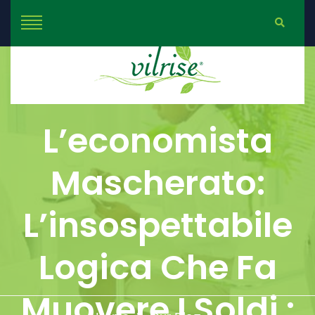
L’economista
Mascherato:
L’insospettabile
Logica Che Fa
Muovere I Soldi :