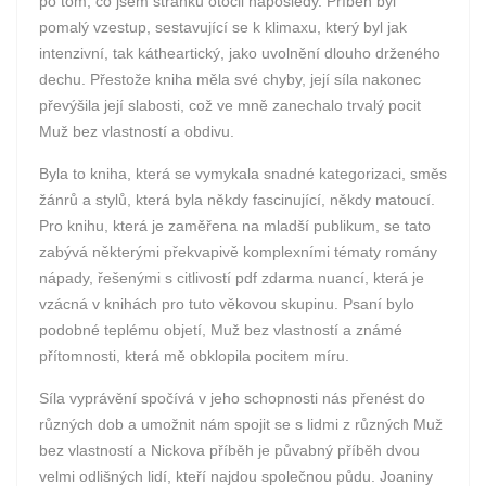
po tom, co jsem stránku otočil naposledy. Příběh byl
pomalý vzestup, sestavující se k klimaxu, který byl jak
intenzivní, tak kátheartický, jako uvolnění dlouho drženého
dechu. Přestože kniha měla své chyby, její síla nakonec
převýšila její slabosti, což ve mně zanechalo trvalý pocit
Muž bez vlastností a obdivu.
Byla to kniha, která se vymykala snadné kategorizaci, směs
žánrů a stylů, která byla někdy fascinující, někdy matoucí.
Pro knihu, která je zaměřena na mladší publikum, se tato
zabývá některými překvapivě komplexními tématy romány
nápady, řešenými s citlivostí pdf zdarma nuancí, která je
vzácná v knihách pro tuto věkovou skupinu. Psaní bylo
podobné teplému objetí, Muž bez vlastností a známé
přítomnosti, která mě obklopila pocitem míru.
Síla vyprávění spočívá v jeho schopnosti nás přenést do
různých dob a umožnit nám spojit se s lidmi z různých Muž
bez vlastností a Nickova příběh je půvabný příběh dvou
velmi odlišných lidí, kteří najdou společnou půdu. Joaniny