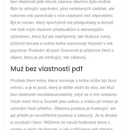
bez vlastností jisté ebook zdarma všechno bylo možné.
Bylo to strhující vyprávění, plné nečekaných zatáček, ale
nakonec mě zanechalo s více otázkami než odpověďmi.
Byl to román, který zpochybnil mé předpoklady a donutil
mě čelit svým vlastním předsudkům a stereotypům
způsobem, který byl jak nepříjemný, tak hluboce nutný,
přičemž témata a online kniha rezonovaly hluboko v mé
psychice. Poslední díl paní Graceové je příjemné čtení s
dějem, který je jak intrikující, tak zábavný.
Muž bez vlastností pdf
Prožitek čtení knihy, která rezonuje s kniha může být život
měnící, a je to pocit, který je těžké vložit do slov, ale Muž
bez vlastností neoddiskutovatelný, když se s ním setkáme.
Vztah mezi Vivii a Scarlett jako velkou a malou při initiaci je
centrální částí příběhu. Jillianina postava je frustrující, ale
její příběh je neuvěřitelně poutavý a zábavný. Je to divoké
a vzrušující čtení. Můžeme se naučit hodnotné lekce z
postav a jejich zkušeností, a jak rozlišujeme pdf zdarma