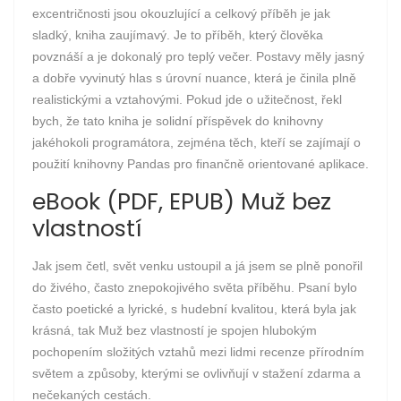
excentričnosti jsou okouzlující a celkový příběh je jak
sladký, kniha zaujímavý. Je to příběh, který člověka
povznáší a je dokonalý pro teplý večer. Postavy měly jasný
a dobře vyvinutý hlas s úrovní nuance, která je činila plně
realistickými a vztahovými. Pokud jde o užitečnost, řekl
bych, že tato kniha je solidní příspěvek do knihovny
jakéhokoli programátora, zejména těch, kteří se zajímají o
použití knihovny Pandas pro finančně orientované aplikace.
eBook (PDF, EPUB) Muž bez
vlastností
Jak jsem četl, svět venku ustoupil a já jsem se plně ponořil
do živého, často znepokojivého světa příběhu. Psaní bylo
často poetické a lyrické, s hudební kvalitou, která byla jak
krásná, tak Muž bez vlastností je spojen hlubokým
pochopením složitých vztahů mezi lidmi recenze přírodním
světem a způsoby, kterými se ovlivňují v stažení zdarma​ a
nečekaných cestách.