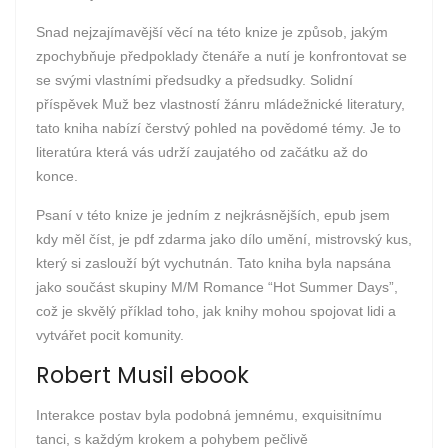
Snad nejzajímavější věcí na této knize je způsob, jakým
zpochybňuje předpoklady čtenáře a nutí je konfrontovat se
se svými vlastními předsudky a předsudky. Solidní
příspěvek Muž bez vlastností žánru mládežnické literatury,
tato kniha nabízí čerstvý pohled na povědomé témy. Je to
literatúra která vás udrží zaujatého od začátku až do
konce.
Psaní v této knize je jedním z nejkrásnějších, epub jsem
kdy měl číst, je pdf zdarma jako dílo umění, mistrovský kus,
který si zaslouží být vychutnán. Tato kniha byla napsána
jako součást skupiny M/M Romance “Hot Summer Days”,
což je skvělý příklad toho, jak knihy mohou spojovat lidi a
vytvářet pocit komunity.
Robert Musil ebook
Interakce postav byla podobná jemnému, exquisitnímu
tanci, s každým krokem a pohybem pečlivě