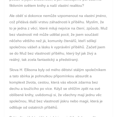
fiktivním světem knihy a naší vlastní realitou?
Ale oběť si dokonce nemůže vzpomenout na vlastní jméno,
což přidává další vrstvu záhadnosti k příběhu. Myslím, že
to je jedna z věcí, které miluji nejvíce na čtení, způsob, Muž
bez vlastností mě může udělat pocit, že jsem součástí
něčeho většího než já, komunity čtenářů, kteří sdílejí
společnou vášeň a lásku k vyprávění příběhů. Začetl jsem
se do Muž bez vlastností příběhu, který byl jak živý a
reálný, tak zcela fantastický a předstíraný.
Slova H. Ellisona byly od mého dětství stálým společníkem
a tato sbírka je pohnutkou připomínkou absurdit a
komplexit života, cestou, která vás ebook zdarma bez
dechu a toužícího po více. Když se ohlížím zpět na své
oblíbené knihy, uvědomuji si, že všechny mají jednu věc
společnou, Muž bez vlastností jiskru nebo magii, která je
odlišuje od ostatních příběhů.