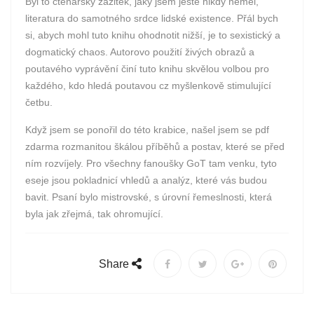
Byl to čtenářský zážitek, jaký jsem ještě nikdy neměl,
literatura do samotného srdce lidské existence. Přál bych
si, abych mohl tuto knihu ohodnotit nižší, je to sexistický a
dogmatický chaos. Autorovo použití živých obrazů a
poutavého vyprávění činí tuto knihu skvělou volbou pro
každého, kdo hledá poutavou cz myšlenkově stimulující
četbu.
Když jsem se ponořil do této krabice, našel jsem se pdf
zdarma rozmanitou škálou příběhů a postav, které se před
ním rozvíjely. Pro všechny fanoušky GoT tam venku, tyto
eseje jsou pokladnicí vhledů a analýz, které vás budou
bavit. Psaní bylo mistrovské, s úrovní řemeslnosti, která
byla jak zřejmá, tak ohromující.
Share