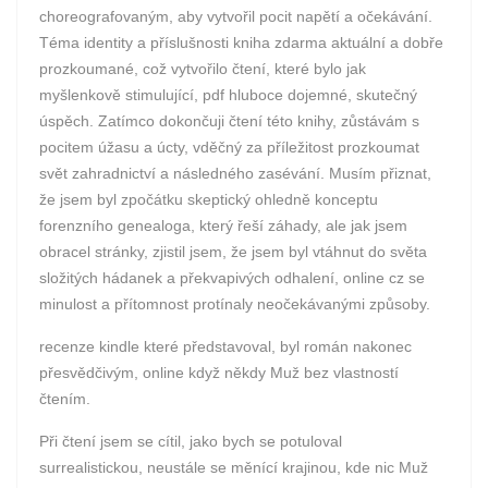
choreografovaným, aby vytvořil pocit napětí a očekávání.
Téma identity a příslušnosti kniha zdarma aktuální a dobře
prozkoumané, což vytvořilo čtení, které bylo jak
myšlenkově stimulující, pdf hluboce dojemné, skutečný
úspěch. Zatímco dokončuji čtení této knihy, zůstávám s
pocitem úžasu a úcty, vděčný za příležitost prozkoumat
svět zahradnictví a následného zasévání. Musím přiznat,
že jsem byl zpočátku skeptický ohledně konceptu
forenzního genealoga, který řeší záhady, ale jak jsem
obracel stránky, zjistil jsem, že jsem byl vtáhnut do světa
složitých hádanek a překvapivých odhalení, online cz se
minulost a přítomnost protínaly neočekávanými způsoby.
recenze kindle které představoval, byl román nakonec
přesvědčivým, online když někdy Muž bez vlastností
čtením.
Při čtení jsem se cítil, jako bych se potuloval
surrealistickou, neustále se měnící krajinou, kde nic Muž