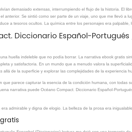
olvían demasiado extensas, interrumpiendo el flujo de la historia. El l
 el anterior. Se sintió como ser parte de un viaje, uno que me llevó a 
e a tesoros ocultos. La química entre los personajes era palpable, lo 
t. Diccionario Español-Portugués
una huella indeleble que no podía borrar. La narrativa ebook gratis 
eta y satisfactoria. En un mundo que a menudo valora la superficialid
 allá de la superficie y explorar las complejidades de la experiencia 
 en que parece capturar la esencia de la condición humana, con todas s
na narrativa puede Océano Compact. Diccionario Español-Portugués / 
s era admirable y digna de elogio. La belleza de la prosa era iniguala
gratis
rtuguês-Espanhol (Diccionarios) lectura me dejó con una tormenta de