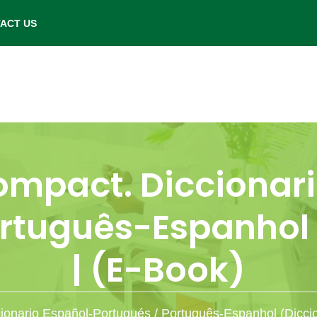
- Saturday: 9.00 am to 6.00 pm.
ACT US
mpact. Diccionari
ortuguês-Espanhol 
| (E-Book)
onario Español-Portugués / Português-Espanhol (Diccio