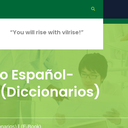
“You will rise with vilrise!”
o Español-
(Diccionarios)
narios) | (E-Book)