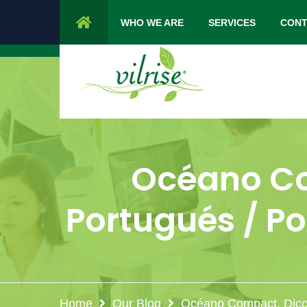
1 Cypress Lane Sparta 07871 NJ.
Mon 
WHO WE ARE
SERVICES
CONT
Océano Co
Portugués / P
Home
Our Blog
Océano Compact. Dicci