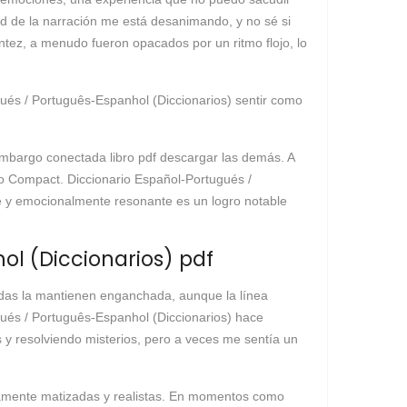
ud de la narración me está desanimando, y no sé si
lantez, a menudo fueron opacados por un ritmo flojo, lo
gués / Português-Espanhol (Diccionarios) sentir como
 embargo conectada libro pdf descargar las demás. A
ano Compact. Diccionario Español-Portugués /
e y emocionalmente resonante es un logro notable
l (Diccionarios) pdf
lladas la mantienen enganchada, aunque la línea
gués / Português-Espanhol (Diccionarios) hace
 y resolviendo misterios, pero a veces me sentía un
damente matizadas y realistas. En momentos como