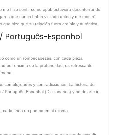
ibro me hizo sentir como epub estuviera desenterrando
lugares que nunca había visitado antes y me mostró
que hizo que su relación fuera creíble y auténtica.
 / Português-Espanhol
sintió como un rompecabezas, con cada pieza
ad por encima de la profundidad, es refrescante
humana.
us complejidades y contradicciones. La historia de
Português-Espanhol (Diccionarios) y no dejarte ir,
ble, cada línea un poema en sí misma.
 emociones, una experiencia que no puedo sacudir