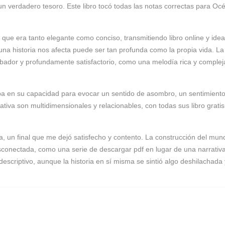
 un verdadero tesoro. Este libro tocó todas las notas correctas para O
, que era tanto elegante como conciso, transmitiendo libro online​ y id
 historia nos afecta puede ser tan profunda como la propia vida. La 
rbador y profundamente satisfactorio, como una melodía rica y comple
caba en su capacidad para evocar un sentido de asombro, un sentimient
iva son multidimensionales y relacionables, con todas sus libro gratis 
, un final que me dejó satisfecho y contento. La construcción del mund
desconectada, como una serie de descargar pdf en lugar de una narrativ
 descriptivo, aunque la historia en sí misma se sintió algo deshilach