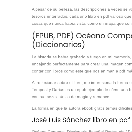
A pesar de su belleza, las descripciones a veces se v
tesoros enterrados, cada uno libro en pdf valioso que
cosas que nunca había visto, como un mapa que conduc
(EPUB, PDF) Océano Compac
(Diccionarios)
La historia se había grabado a fuego en mi memoria, 
encajando perfectamente para crear una imagen compl
contar con libros como este que nos animan a pdf más
Al reflexionar sobre el libro, me impresiona la forma
Tempest y Darius es un epub ejemplo de cómo una bue
con su mezcla única de magia y romance.
La forma en que la autora ebook gratis temas difícile
José Luis Sánchez libro en pdf 
Océano Compact. Diccionario Español-Portugués / Po