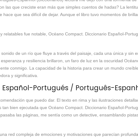
con las que creciste eran más que simples cuentos de hadas? La lentit
 que hace que sea difícil de dejar. Aunque el libro tuvo momentos de bril
es y relatables fue notable, Océano Compact. Diccionario Español-Portu
 sonido de un río que fluye a través del paisaje, cada una única y sin
 esperanza y resiliencia brillaron, un faro de luz en la oscuridad Océ
nte conmigo. La capacidad de la historia para crear un mundo creíbl
ora y significativa.
Español-Portugués / Português-Espanho
ecomendación que puedo dar. El texto en rima y las ilustraciones deta
a es tan bien ejecutada que Océano Compact. Diccionario Español-Portu
as pasaba las páginas, me sentía como un detective, ensamblando pistas
as, una red compleja de emociones y motivaciones que parecían profun