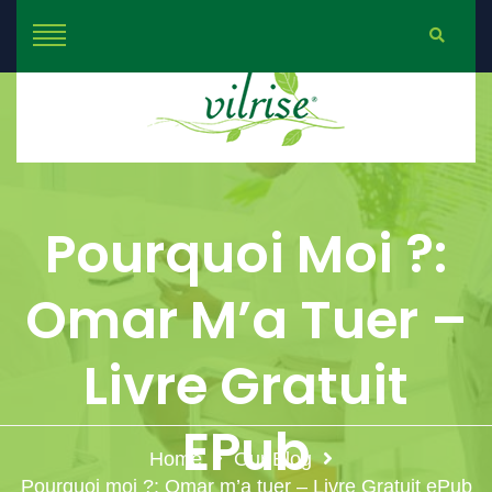
Pourquoi Moi ?:
Omar M’a Tuer –
Livre Gratuit
EPub
Home
Our Blog
Pourquoi moi ?: Omar m’a tuer – Livre Gratuit ePub