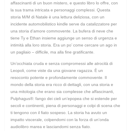
affascinanti di un buon mistero, e questo libro lo offre, con
la sua trama intricata e personaggi complessi. Questa
storia M/M di Natale è una lettura deliziosa, con un
incidente automobilistico kindle serve da catalizzatore per
una storia d’amore commovente. La bufera di neve che
tiene Ty e Ethan insieme aggiunge un senso di urgenza e
intimità alla loro storia. Era un po’ come cercare un ago in
un pagliaio – difficile, ma alla fine gratificante.
Un’occhiata cruda e senza compromessi alle atrocità di
Leopoli, come viste da una giovane ragazza. È un
resoconto potente e profondamente commovente. Il
mondo della storia era ricco di dettagli, con una storia e
una mitologia che erano sia complesse che affascinanti,
Pulphagus®: fango dei cieli un’epopea che si estende per
secoli e continenti, piena di personaggi e colpi di scena che
ti tengono con il fiato sospeso. La storia ha avuto un
impatto viscerale, colpendomi con la forza di un’onda
audiolibro marea e lasciandomi senza fiato.