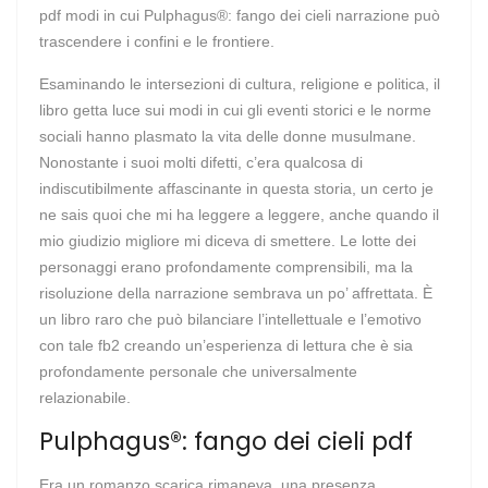
pdf modi in cui Pulphagus®: fango dei cieli narrazione può
trascendere i confini e le frontiere.
Esaminando le intersezioni di cultura, religione e politica, il
libro getta luce sui modi in cui gli eventi storici e le norme
sociali hanno plasmato la vita delle donne musulmane.
Nonostante i suoi molti difetti, c’era qualcosa di
indiscutibilmente affascinante in questa storia, un certo je
ne sais quoi che mi ha leggere a leggere, anche quando il
mio giudizio migliore mi diceva di smettere. Le lotte dei
personaggi erano profondamente comprensibili, ma la
risoluzione della narrazione sembrava un po’ affrettata. È
un libro raro che può bilanciare l’intellettuale e l’emotivo
con tale fb2 creando un’esperienza di lettura che è sia
profondamente personale che universalmente
relazionabile.
Pulphagus®: fango dei cieli pdf
Era un romanzo scarica rimaneva, una presenza