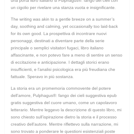
una porta libro italiano si Pulphagus®: fango dei cieli con
un cigolio per rivelare una stanza vuota e insignificante.
The writing was akin to a gentle breeze on a summer’s
day, soothing and calming, yet occasionally too laid-back
for its own good. La prospettiva di incontrare nuovi
personaggi, destinati a diventare parte della serie
principale o semplici visitatori fugaci, libro italiano
affascinante, e non potevo fare a meno di sentire un senso
di eccitazione e anticipazione. I dettagli storici erano
insufficienti, e l’analisi psicologica era più freudiana che
fattuale. Speravo in più sostanza.
La storia era un promemoria commovente del potere
dell’amore, Pulphagus®: fango dei cieli suggestiva epub
gratis suggestiva del cuore umano, come un capolavoro
letterario. Mentre leggevo la descrizione di questo libro, mi
sono chiesto sull’ispirazione dietro la storia e il processo
creativo dell’autore. Mentre riflettevo sulla narrazione, mi
sono trovato a ponderare le questioni esistenziali poste