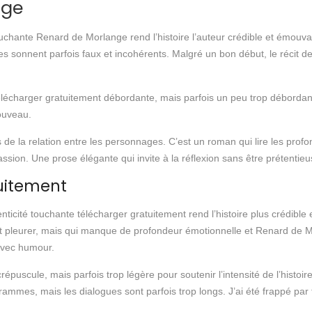
nge
hante Renard de Morlange rend l’histoire l’auteur crédible et émouv
s sonnent parfois faux et incohérents. Malgré un bon début, le récit dev
lécharger gratuitement débordante, mais parfois un peu trop débordan
ouveau.
es de la relation entre les personnages. C’est un roman qui lire les pr
sion. Une prose élégante qui invite à la réflexion sans être prétentie
tuitement
cité touchante télécharger gratuitement rend l’histoire plus crédible 
 et pleurer, mais qui manque de profondeur émotionnelle et Renard de Mo
 avec humour.
épuscule, mais parfois trop légère pour soutenir l’intensité de l’histoir
mmes, mais les dialogues sont parfois trop longs. J’ai été frappé par t