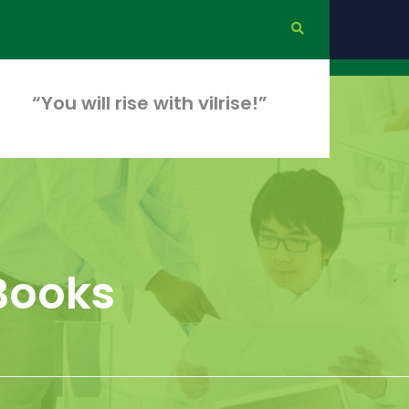
“You will rise with vilrise!”
Books