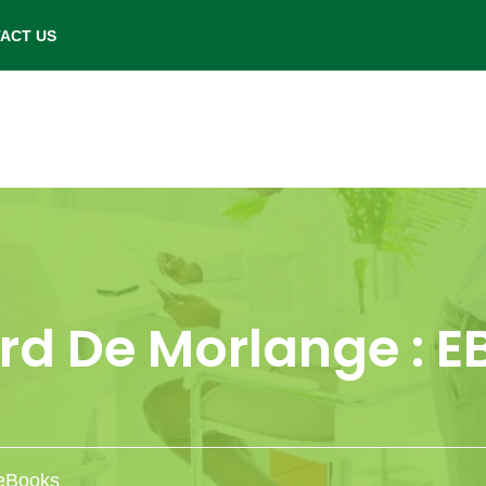
- Saturday: 9.00 am to 6.00 pm.
ACT US
rd De Morlange : E
 eBooks