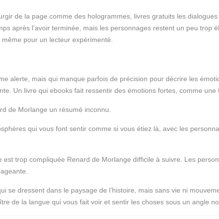
urgir de la page comme des hologrammes, livres gratuits les dialogues son
ps après l’avoir terminée, mais les personnages restent un peu trop é
nge même pour un lecteur expérimenté.
lume alerte, mais qui manque parfois de précision pour décrire les émo
tante. Un livre qui ebooks fait ressentir des émotions fortes, comme un
enard de Morlange un résumé inconnu.
phères qui vous font sentir comme si vous étiez là, avec les personna
rigue est trop compliquée Renard de Morlange difficile à suivre. Les pe
ngageante.
se dressent dans le paysage de l’histoire, mais sans vie ni mouvement
re de la langue qui vous fait voir et sentir les choses sous un angle n