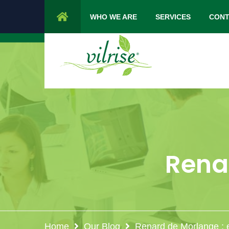
1 Cypress Lane Sparta 07871 NJ.
Mon 
WHO WE ARE
SERVICES
CONT
Rena
Home
Our Blog
Renard de Morlange :