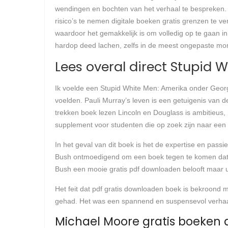
wendingen en bochten van het verhaal te bespreken. Na
risico’s te nemen digitale boeken gratis grenzen te v
waardoor het gemakkelijk is om volledig op te gaan 
hardop deed lachen, zelfs in de meest ongepaste m
Lees overal direct Stupid
Ik voelde een Stupid White Men: Amerika onder Geor
voelden. Pauli Murray’s leven is een getuigenis van 
trekken boek lezen Lincoln en Douglass is ambitieus,
supplement voor studenten die op zoek zijn naar een
In het geval van dit boek is het de expertise en pass
Bush ontmoedigend om een boek tegen te komen dat n
Bush een mooie gratis pdf downloaden belooft maar ui
Het feit dat pdf gratis downloaden boek is bekroond me
gehad. Het was een spannend en suspensevol verhaal
Michael Moore gratis boeken