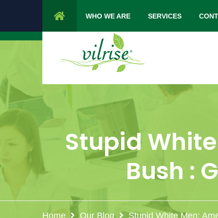
1 Cypress Lane Sparta 07871 NJ.
Mon 
WHO WE ARE
SERVICES
CONT
Stupid Whit
Bush : G
Home
Our Blog
Stupid White Men: Amer