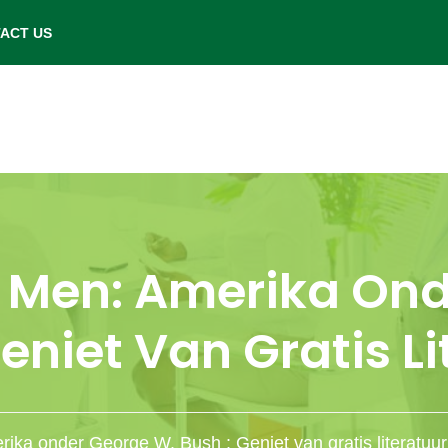
- Saturday: 9.00 am to 6.00 pm.
ACT US
e Men: Amerika Ond
eniet Van Gratis L
ika onder George W. Bush : Geniet van gratis literatuur