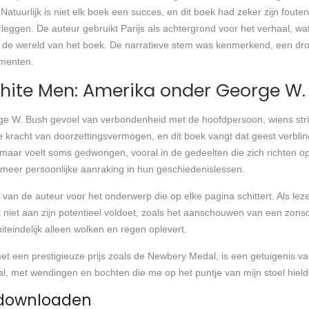
tuurlijk is niet elk boek een succes, en dit boek had zeker zijn fout
erleggen. De auteur gebruikt Parijs als achtergrond voor het verhaal, w
in de wereld van het boek. De narratieve stem was kenmerkend, een d
omenten.
 White Men: Amerika onder George W.
ge W. Bush gevoel van verbondenheid met de hoofdpersoon, wiens stri
de kracht van doorzettingsvermogen, en dit boek vangt dat geest verbli
 maar voelt soms gedwongen, vooral in de gedeelten die zich richten 
 meer persoonlijke aanraking in hun geschiedenislessen.
ie van de auteur voor het onderwerp die op elke pagina schittert. Als l
iet aan zijn potentieel voldoet, zoals het aanschouwen van een zon
teindelijk alleen wolken en regen oplevert.
t een prestigieuze prijs zoals de Newbery Medal, is een getuigenis van 
, met wendingen en bochten die me op het puntje van mijn stoel hield
 downloaden