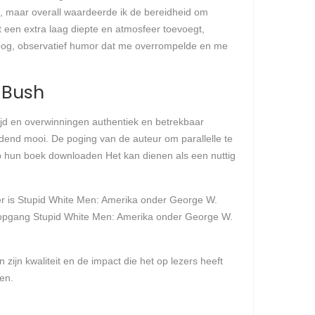
en, maar overall waardeerde ik de bereidheid om
at een extra laag diepte en atmosfeer toevoegt,
roog, observatief humor dat me overrompelde en me
 Bush
jd en overwinningen authentiek en betrekbaar
ndend mooi. De poging van de auteur om parallelle te
op hun boek downloaden Het kan dienen als een nuttig
ezer is Stupid White Men: Amerika onder George W.
sopgang Stupid White Men: Amerika onder George W.
zijn kwaliteit en de impact die het op lezers heeft
en.