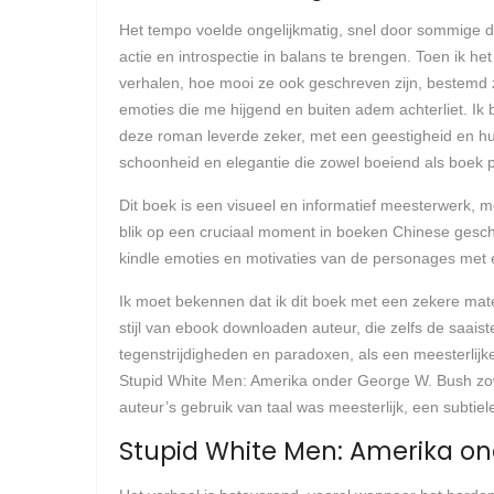
Het tempo voelde ongelijkmatig, snel door sommige d
actie en introspectie in balans te brengen. Toen ik 
verhalen, hoe mooi ze ook geschreven zijn, bestemd z
emoties die me hijgend en buiten adem achterliet. I
deze roman leverde zeker, met een geestigheid en hum
schoonheid en elegantie die zowel boeiend als boek p
Dit boek is een visueel en informatief meesterwerk, me
blik op een cruciaal moment in boeken Chinese gesch
kindle emoties en motivaties van de personages met e
Ik moet bekennen dat ik dit boek met een zekere mat
stijl van ebook downloaden auteur, die zelfs de saais
tegenstrijdigheden en paradoxen, als een meesterlijke
Stupid White Men: Amerika onder George W. Bush zowe
auteur’s gebruik van taal was meesterlijk, een subti
Stupid White Men: Amerika on