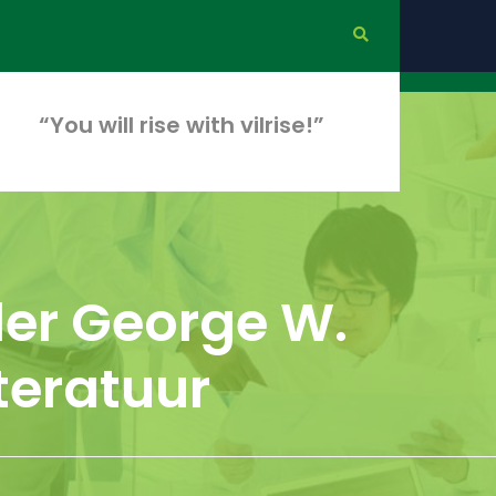
“You will rise with vilrise!”
er George W.
iteratuur