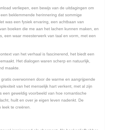
nload verliepen, een bewijs van de uitdagingen om
len, een beklemmende herinnering dat sommige
Het was een fysiek ervaring, een achtbaan van
sh van boeken die me aan het lachen kunnen maken, en
quis, een waar meesterwerk van taal en vorm, met een
ontext van het verhaal is fascinerend, het biedt een
emaakt. Het dialogen waren scherp en natuurlijk,
end maakte.
en gratis overwonnen door de warme en aangrijpende
exiteit van het menselijk hart verkent, met al zijn
k is een geweldig voorbeeld van hoe romantische
ht, huilt en over je eigen leven nadenkt. De
 leek te creëren.