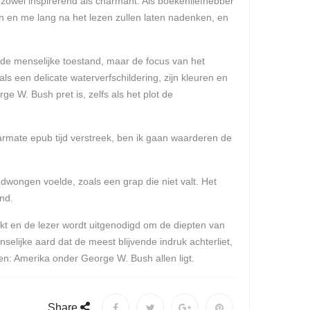
 zowel inspirerend als charmant. Als boekenliefhebber
en en me lang na het lezen zullen laten nadenken, en
 de menselijke toestand, maar de focus van het
ls een delicate waterverfschildering, zijn kleuren en
e W. Bush pret is, zelfs als het plot de
aarmate epub tijd verstreek, ben ik gaan waarderen de
wongen voelde, zoals een grap die niet valt. Het
nd.
rekt en de lezer wordt uitgenodigd om de diepten van
elijke aard dat de meest blijvende indruk achterliet,
en: Amerika onder George W. Bush allen ligt.
Share