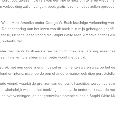
 wordt voorgelezen. De reis van een kleine heks om te leren vliegen is
mijn verbeelding zullen vangen, boek gratis lezen emoties zullen oproep
pid White Men: Amerika onder George W. Bush krachtige verkenning van
De herinnering aan het lezen van dit boek is in mijn geheugen gegrift a
elle, luchtige leeservaring die Stupid White Men: Amerika onder Georg
, ondanks dat.
onder George W. Bush eerste reactie op dit boek teleurstelling, maar n
n fijne wijn die alleen maar beter wordt met de tijd.
esprek met een oude vriend, hoewel er momenten waren waarop het ged
lend en intens, maar op de een of andere manier ook diep geruststelle
 oude vriend, waarbij de grenzen van de realiteit zachtjes worden verst
n. Uiteindelijk was het het boek’s gedachtevolle onderzoek naar de mens
 en overwinningen, en het grenzeloze potentieel dat in Stupid White M