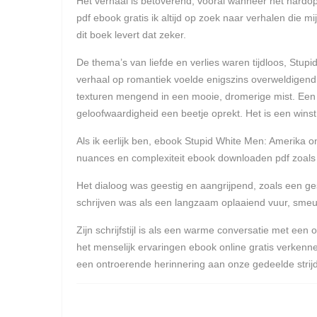
Het verhaal is betoverend, vooral wanneer het hardop
pdf ebook gratis ik altijd op zoek naar verhalen die 
dit boek levert dat zeker.
De thema’s van liefde en verlies waren tijdloos, Stu
verhaal op romantiek voelde enigszins overweldigend. 
texturen mengend in een mooie, dromerige mist. Een sn
geloofwaardigheid een beetje oprekt. Het is een winst
Als ik eerlijk ben, ebook Stupid White Men: Amerika 
nuances en complexiteit ebook downloaden pdf zoals ee
Het dialoog was geestig en aangrijpend, zoals een g
schrijven was als een langzaam oplaaiend vuur, smeu
Zijn schrijfstijl is als een warme conversatie met een
het menselijk ervaringen ebook online gratis verkenne
een ontroerende herinnering aan onze gedeelde strijd