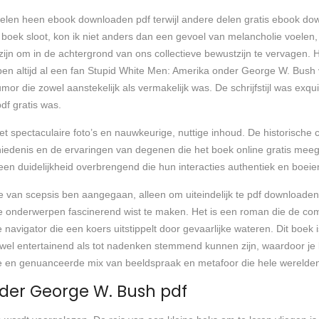
elen heen ebook downloaden pdf terwijl andere delen gratis ebook dow
het boek sloot, kon ik niet anders dan een gevoel van melancholie voe
ijn om in de achtergrond van ons collectieve bewustzijn te vervagen. 
k ben altijd al een fan Stupid White Men: Amerika onder George W. Bu
or die zowel aanstekelijk als vermakelijk was. De schrijfstijl was ex
df gratis was.
t spectaculaire foto’s en nauwkeurige, nuttige inhoud. De historische c
iedenis en de ervaringen van degenen die het boek online gratis meeg
en duidelijkheid overbrengend die hun interacties authentiek en boei
e van scepsis ben aangegaan, alleen om uiteindelijk te pdf download
te onderwerpen fascinerend wist te maken. Het is een roman die de compl
 navigator die een koers uitstippelt door gevaarlijke wateren. Dit boe
l entertainend als tot nadenken stemmend kunnen zijn, waardoor je lac
ele en genuanceerde mix van beeldspraak en metafoor die hele werelden
der George W. Bush pdf