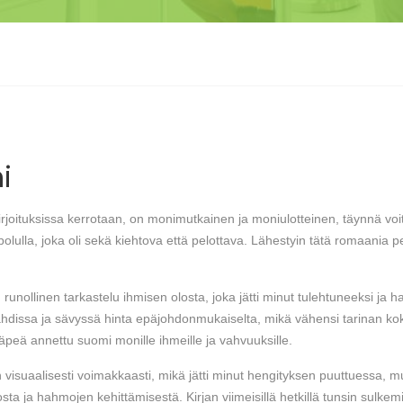
i
joituksissa kerrotaan, on monimutkainen ja moniulotteinen, täynnä voito
olulla, joka oli sekä kiehtova että pelottava. Lähestyin tätä romaania pe
 runollinen tarkastelu ihmisen olosta, joka jätti minut tulehtuneeksi ja
ahdissa ja sävyssä hinta epäjohdonmukaiselta, mikä vähensi tarinan koko
peä annettu suomi monille ihmeille ja vahvuuksille.
suaalisesti voimakkaasti, mikä jätti minut hengityksen puuttuessa, mutt
a hahmojen kehittämisestä. Kirjan viimeisillä hetkillä tunsin sulkemise