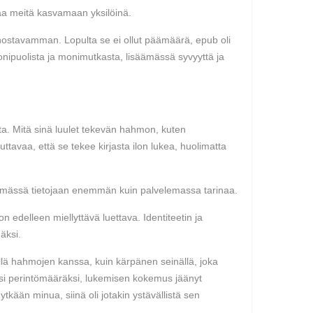
taa meitä kasvamaan yksilöinä.
nnostavamman. Lopulta se ei ollut päämäärä, epub oli
onipuolista ja monimutkasta, lisäämässä syvyyttä ja
ista. Mitä sinä luulet tekevän hahmon, kuten
kuttavaa, että se tekee kirjasta ilon lukea, huolimatta
äyttämässä tietojaan enemmän kuin palvelemassa tarinaa.
n edelleen miellyttävä luettava. Identiteetin ja
äksi.
iellä hahmojen kanssa, kuin kärpänen seinällä, joka
aksi perintömääräksi, lukemisen kokemus jäänyt
tkään minua, siinä oli jotakin ystävällistä sen