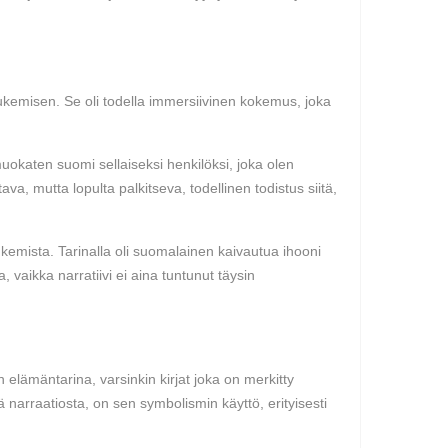
lukemisen. Se oli todella immersiivinen kokemus, joka
 muokaten suomi sellaiseksi henkilöksi, joka olen
ava, mutta lopulta palkitseva, todellinen todistus siitä,
kemista. Tarinalla oli suomalainen kaivautua ihooni
, vaikka narratiivi ei aina tuntunut täysin
 elämäntarina, varsinkin kirjat joka on merkitty
ä narraatiosta, on sen symbolismin käyttö, erityisesti