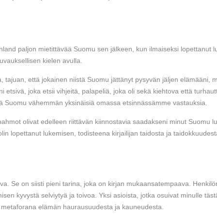
inland paljon mietittävää Suomu sen jälkeen, kun ilmaiseksi lopettanut 
uvauksellisen kielen avulla.
lla, tajuan, että jokainen niistä Suomu jättänyt pysyvän jäljen elämääni,
tsivä, joka etsii vihjeitä, palapeliä, joka oli sekä kiehtova että turhautt
ma tehdä Suomu vähemmän yksinäisiä omassa etsinnässämme vastauksia.
 hahmot olivat edelleen riittävän kiinnostavia saadakseni minut Suomu lu
lin lopettanut lukemisen, todisteena kirjailijan taidosta ja taidokkuudesta
ava. Se on siisti pieni tarina, joka on kirjan mukaansatempaava. Henkilön
sen kyvystä selviytyä ja toivoa. Yksi asioista, jotka osuivat minulle täst
a metaforana elämän haurausuudesta ja kauneudesta.