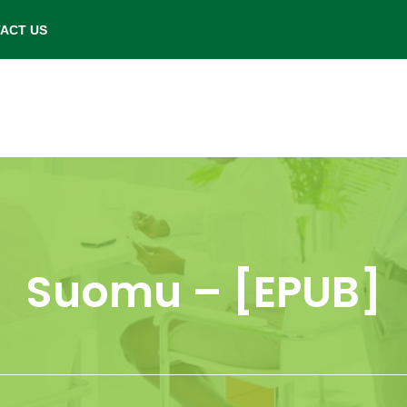
- Saturday: 9.00 am to 6.00 pm.
ACT US
Suomu – [EPUB]