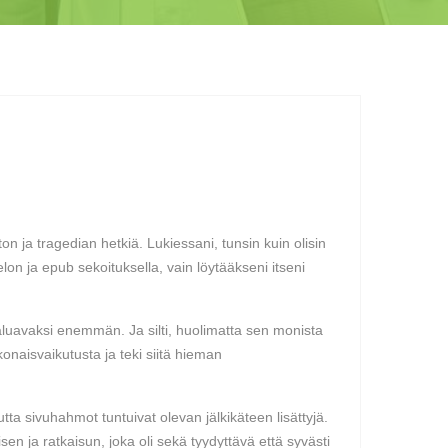
n ja tragedian hetkiä. Lukiessani, tunsin kuin olisin
lon ja epub sekoituksella, vain löytääkseni itseni
 haluavaksi enemmän. Ja silti, huolimatta sen monista
naisvaikutusta ja teki siitä hieman
a sivuhahmot tuntuivat olevan jälkikäteen lisättyjä.
n ja ratkaisun, joka oli sekä tyydyttävä että syvästi