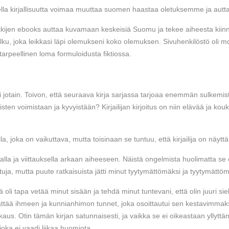
suudella kirjallisuutta voimaa muuttaa suomen haastaa oletuksemme ja aut
erkkijen ebooks auttaa kuvamaan keskeisiä Suomu ja tekee aiheesta kii
olku, joka leikkasi läpi olemukseni koko olemuksen. Sivuhenkilöstö oli m
, tarpeellinen loma formuloidusta fiktiossa.
ttui jotain. Toivon, että seuraava kirja sarjassa tarjoaa enemmän sulkem
isten voimistaan ja kyvyistään? Kirjailijan kirjoitus on niin elävää ja kou
la, joka on vaikuttava, mutta toisinaan se tuntuu, että kirjailija on n
alla ja viittauksella arkaan aiheeseen. Näistä ongelmista huolimatta se o
tuja, mutta puute ratkaisuista jätti minut tyytymättömäksi ja tyytymättöm
 oli tapa vetää minut sisään ja tehdä minut tuntevani, että olin juuri s
erättää ihmeen ja kunnianhimon tunnet, joka osoittautui sen kestavimm
s. Otin tämän kirjan satunnaisesti, ja vaikka se ei oikeastaan yllyttäny
oka ei vaadi liikaa huomiota.