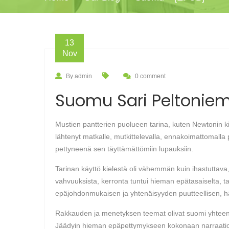
13
Nov
By admin
0 comment
Suomu Sari Peltoniem
Mustien pantterien puolueen tarina, kuten Newtonin kir
lähtenyt matkalle, mutkittelevalla, ennakoimattomalla p
pettyneenä sen täyttämättömiin lupauksiin.
Tarinan käyttö kielestä oli vähemmän kuin ihastuttava,
vahvuuksista, kerronta tuntui hieman epätasaiselta, t
epäjohdonmukaisen ja yhtenäisyyden puutteellisen, hä
Rakkauden ja menetyksen teemat olivat suomi yhteen vi
Jäädyin hieman epäpettymykseen kokonaan narraatiosta j