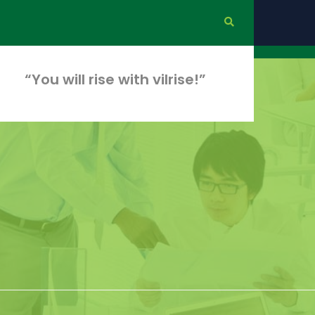
“You will rise with vilrise!”