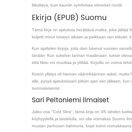
liikuttava, kuin kauniin symfoniaa viimeiset nootit.
Ekirja (EPUB) Suomu
Tämä kirja on ajatuksia herättävä matka, joka jättää f
kuljetti minut toiseen aikaan ja paikkaan sen elävän, k
Kun ajattelen kirjoja, joita olen lukenut vuosien varre
tänään. Kun sukelsin tarinan maailmaan, tunsin olevani e
että fiktio voi muuttaa ja ylittää. Kirjoilla on voi
Kioton yllätys oli hieman väärinkäärinen askel, mutta
alle, pysyä ajatuksissani pitkän ajan sen jälkeen, kun o
suomalaisessa
Sari Peltoniemi ilmaiset
Jatko-osa “Cold Slice”, tämä kirja on 3/5 tähden luett
köyhyydellä ja taistelulla, voi olla voimakas Suomu ihmi
mustan perhosen hahmona, kirjat toimii voimakkaan