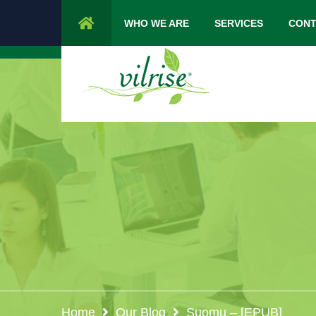
1 Cypress Lane Sparta 07871 NJ.
Mon 
WHO WE ARE
SERVICES
CONT
Home
Our Blog
Suomu – [EPUB]