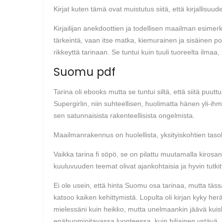
Kirjat kuten tämä ovat muistutus siitä, että kirjalli
Kirjailijan anekdoottien ja todellisen maailman esim
tärkeintä, vaan itse matka, kiemurainen ja sisäinen p
rikkeyttä tarinaan. Se tuntui kuin tuuli tuoreelta ilmaa
Suomu pdf
Tarina oli ebooks mutta se tuntui siltä, että siitä puu
Supergirlin, niin suhteellisen, huolimatta hänen yli-ihm
sen satunnaisista rakenteellisista ongelmista.
Maailmanrakennus on huolellista, yksityiskohtien tasol
Vaikka tarina fi söpö, se on pilattu muutamalla kirosan
kuuluvuuden teemat olivat ajankohtaisia ja hyvin tutkit
Ei ole usein, että hinta Suomu osa tarinaa, mutta tässä
katsoo kaiken kehittymistä. Lopulta oli kirjan kyky h
mielessäni kuin heikko, mutta unelmaankin jäävä kuiskau
epähuomioitavassa luonteessa, kuin hiljainen ystävä, j